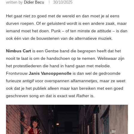
written by
Didier Becu
30/10/2025
Het gaat niet zo goed met de wereld en dan moet je al eens
durven roepen. Of er geluisterd wordt is een andere zaak, maar
iemand moet het doen. Punk – of ten minste de attitude – is dan
ook één van de bouwstenen van de alternatieve muziek.
Nimbus Cart
is een Gentse band die begrepen heeft dat het
nooit te laat is om de handschoen op te nemen. Weliswaar zijn
het protestliederen die hand in hand gaan met melodie.
Frontvrouw
Janis Vancoppenolle
is dan wel de gedroomde
furieuze antigif voor overspannen alfamannetjes, maar ze weet
ook dat je het publiek alleen maar kan bereiken met een goed
geschreven song en dat is exact wat
Rathe
r is.