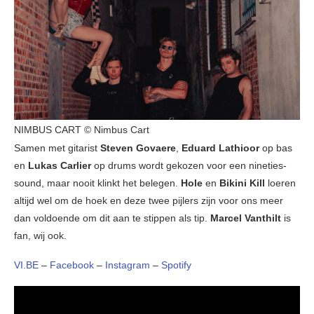
NIMBUS CART © Nimbus Cart
Samen met gitarist
Steven Govaere
,
Eduard Lathioor
op bas
en
Lukas Carlier
op drums wordt gekozen voor een nineties-
sound, maar nooit klinkt het belegen.
Hole
en
Bikini Kill
loeren
altijd wel om de hoek en deze twee pijlers zijn voor ons meer
dan voldoende om dit aan te stippen als tip.
Marcel Vanthilt
is
fan, wij ook.
VI.BE
–
Facebook
–
Instagram
–
Spotify