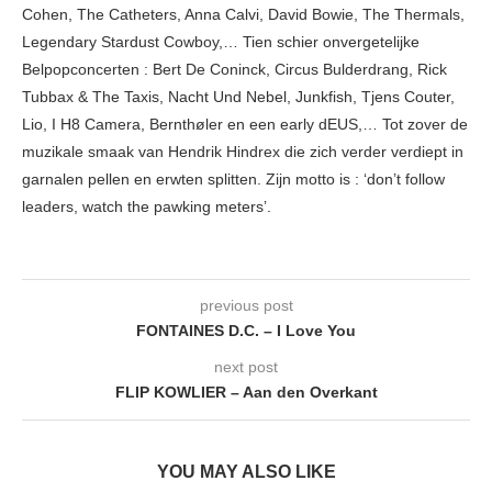
Cohen, The Catheters, Anna Calvi, David Bowie, The Thermals,
Legendary Stardust Cowboy,… Tien schier onvergetelijke
Belpopconcerten : Bert De Coninck, Circus Bulderdrang, Rick
Tubbax & The Taxis, Nacht Und Nebel, Junkfish, Tjens Couter,
Lio, I H8 Camera, Bernthøler en een early dEUS,… Tot zover de
muzikale smaak van Hendrik Hindrex die zich verder verdiept in
garnalen pellen en erwten splitten. Zijn motto is : ‘don’t follow
leaders, watch the pawking meters’.
previous post
FONTAINES D.C. – I Love You
next post
FLIP KOWLIER – Aan den Overkant
YOU MAY ALSO LIKE