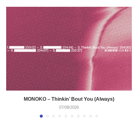
MONOKO – Thinkin’ Bout You (Always)
07/08/2026