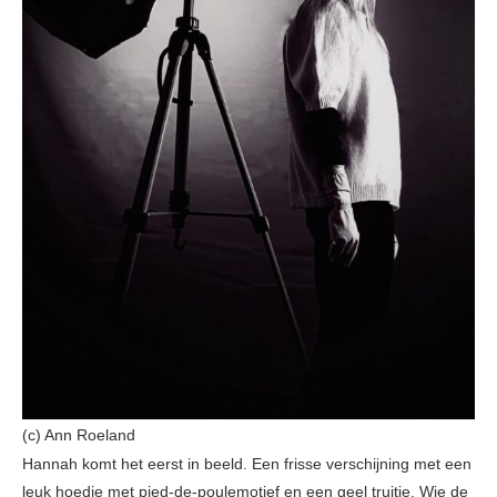
(c) Ann Roeland
Hannah komt het eerst in beeld. Een frisse verschijning met een
leuk hoedje met pied-de-poulemotief en een geel truitje. Wie de