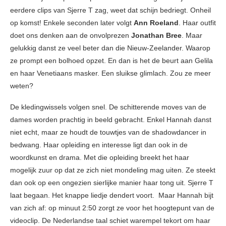
eerdere clips van Sjerre T zag, weet dat schijn bedriegt. Onheil
op komst! Enkele seconden later volgt
Ann Roeland
. Haar outfit
doet ons denken aan de onvolprezen
Jonathan Bree
. Maar
gelukkig danst ze veel beter dan die Nieuw-Zeelander. Waarop
ze prompt een bolhoed opzet. En dan is het de beurt aan Gelila
en haar Venetiaans masker. Een sluikse glimlach. Zou ze meer
weten?
De kledingwissels volgen snel. De schitterende moves van de
dames worden prachtig in beeld gebracht. Enkel Hannah danst
niet echt, maar ze houdt de touwtjes van de shadowdancer in
bedwang. Haar opleiding en interesse ligt dan ook in de
woordkunst en drama. Met die opleiding breekt het haar
mogelijk zuur op dat ze zich niet mondeling mag uiten. Ze steekt
dan ook op een ongezien sierlijke manier haar tong uit. Sjerre T
laat begaan. Het knappe liedje dendert voort. Maar Hannah bijt
van zich af: op minuut 2:50 zorgt ze voor het hoogtepunt van de
videoclip. De Nederlandse taal schiet warempel tekort om haar