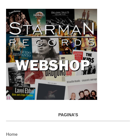
PAGINA’S
Home