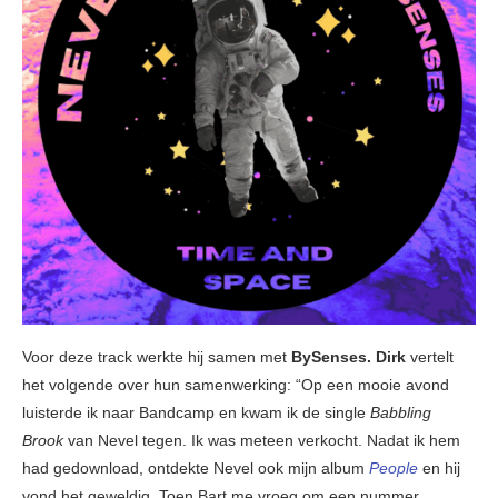
Voor deze track werkte hij samen met
BySenses. Dirk
vertelt
het volgende over hun samenwerking: “Op een mooie avond
luisterde ik naar Bandcamp en kwam ik de single
Babbling
Brook
van Nevel tegen. Ik was meteen verkocht. Nadat ik hem
had gedownload, ontdekte Nevel ook mijn album
People
en hij
vond het geweldig. Toen Bart me vroeg om een nummer