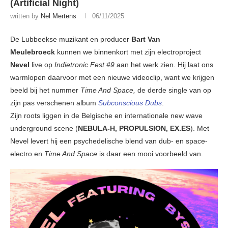
(Artificial Night)
written by
Nel Mertens
06/11/2025
De Lubbeekse muzikant en producer
Bart Van
Meulebroeck
kunnen we binnenkort met zijn electroproject
Nevel
live op
Indietronic Fest #9
aan het werk zien. Hij laat ons
warmlopen daarvoor met een nieuwe videoclip, want we krijgen
beeld bij het nummer
Time And Space,
de derde single van op
zijn pas verschenen album
Subconscious Dubs
.
Zijn roots liggen in de Belgische en internationale new wave
underground scene (
NEBULA-H, PROPULSION, EX.ES
). Met
Nevel levert hij een psychedelische blend van dub- en space-
electro en
Time And Space
is daar een mooi voorbeeld van.