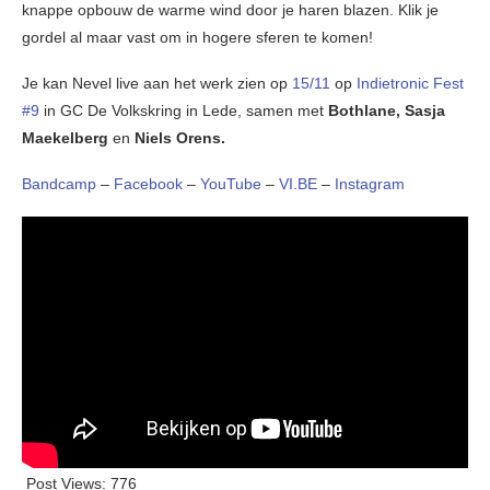
knappe opbouw de warme wind door je haren blazen. Klik je
gordel al maar vast om in hogere sferen te komen!
Je kan Nevel live aan het werk zien op
15/11
op
Indietronic Fest
#9
in GC De Volkskring in Lede, samen met
Bothlane, Sasja
Maekelberg
en
Niels Orens.
Bandcamp
–
Facebook
–
YouTube
–
VI.BE
–
Instagram
Post Views:
776