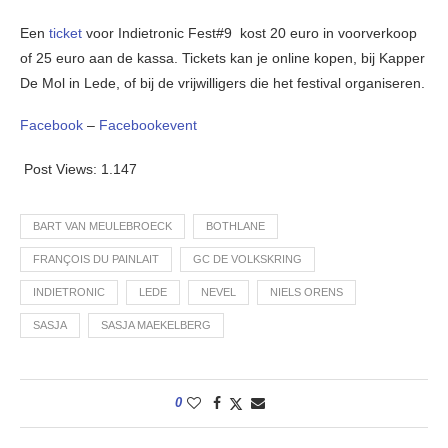
Een
ticket
voor Indietronic Fest#9 kost 20 euro in voorverkoop
of 25 euro aan de kassa. Tickets kan je online kopen, bij Kapper
De Mol in Lede, of bij de vrijwilligers die het festival organiseren.
Facebook
–
Facebookevent
Post Views:
1.147
BART VAN MEULEBROECK
BOTHLANE
FRANÇOIS DU PAINLAIT
GC DE VOLKSKRING
INDIETRONIC
LEDE
NEVEL
NIELS ORENS
SASJA
SASJA MAEKELBERG
0