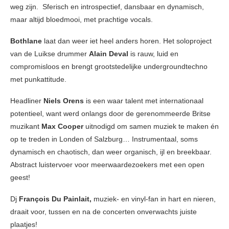
weg zijn. Sferisch en introspectief, dansbaar en dynamisch,
maar altijd bloedmooi, met prachtige vocals.
Bothlane
laat dan weer iet heel anders horen. Het soloproject
van de Luikse drummer
Alain Deval
is rauw, luid en
compromisloos en brengt grootstedelijke undergroundtechno
met punkattitude.
Headliner
Niels Orens
is een waar talent met internationaal
potentieel, want werd onlangs door de gerenommeerde Britse
muzikant
Max Cooper
uitnodigd om samen muziek te maken én
op te treden in Londen of Salzburg… Instrumentaal, soms
dynamisch en chaotisch, dan weer organisch, ijl en breekbaar.
Abstract luistervoer voor meerwaardezoekers met een open
geest!
Dj
François Du Painlait,
muziek- en vinyl-fan in hart en nieren,
draait voor, tussen en na de concerten onverwachts juiste
plaatjes!