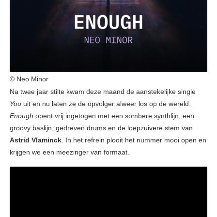
© Neo Minor
Na twee jaar stilte kwam deze maand de aanstekelijke single
You
uit en nu laten ze de opvolger alweer los op de wereld.
Enough
opent vrij ingetogen met een sombere synthlijn, een
groovy baslijn, gedreven drums en de loepzuivere stem van
Astrid Vlaminck
. In het refrein plooit het nummer mooi open en
krijgen we een meezinger van formaat.