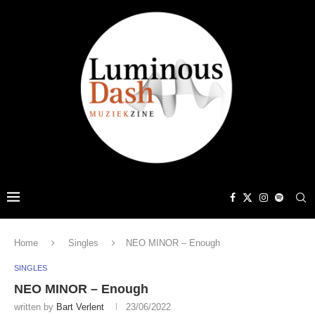
Home
Singles
NEO MINOR – Enough
SINGLES
NEO MINOR – Enough
written by
Bart Verlent
23/06/2022