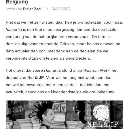
Belgium)
written by
Didier Becu
24/06/2025
Niet dat we het zelf wisten, daar heb je promoteksten voor, maar
hamartia
is een fout of een vergissing. Iemand die een fatale
verstoring van de natuurlijke orde veroorzaakt. De term is
destijds uitgevonden door de Grieken, maar helaas eeuwen na
dato actueler dan ooit, met dank aan de debielen die we
verondersteld zijn om te zien als wereldleiders.
Het uiterst dansbare
Hamartia
stond al op
Waarom Niet?
, het
debuut van
Nel & JP
. Voor wie het nog niet weet, een duo –
hoewel tegenwoordig meer een viertal – dat iets doet met
actualiteit, gevoelens en Nederlandstalige elektro-indiepunk.