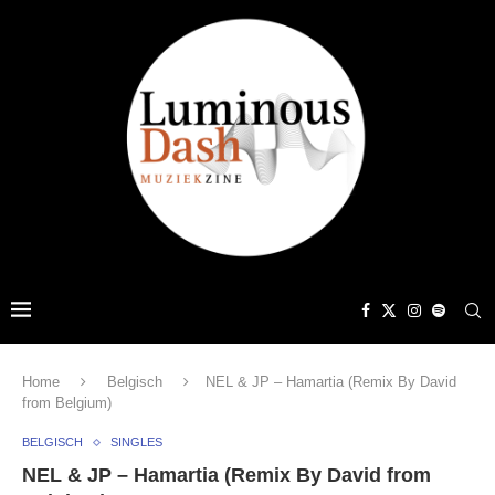
Home
Belgisch
NEL & JP – Hamartia (Remix By David
from Belgium)
BELGISCH
SINGLES
NEL & JP – Hamartia (Remix By David from