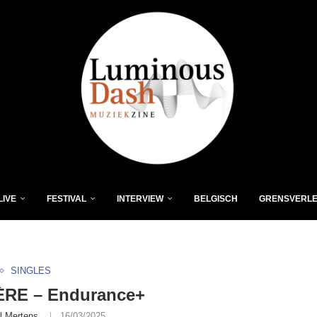
LIVE
FESTIVAL
INTERVIEW
BELGISCH
GRENSVERL
SINGLES
RE – Endurance+
l Mertens
16/03/2025