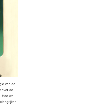
gie van de
t over de
is. Hoe we
elangrijker