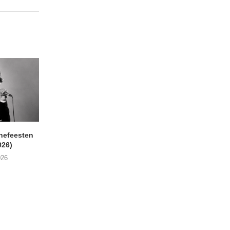
nefeesten
MONOKO – Thinkin’ Bout
JYL- Reckless L
026)
You (Always)
07/08/2026
026
07/08/2026