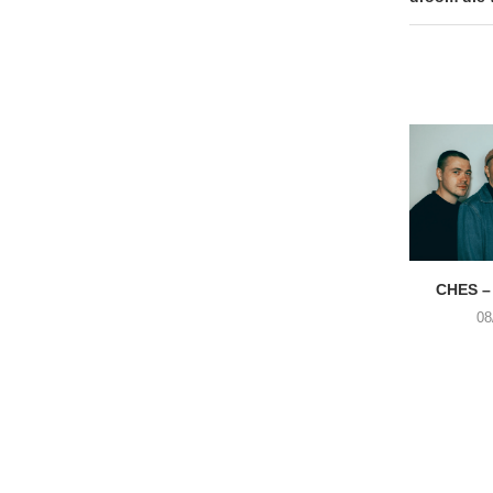
CHES –
08