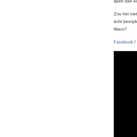
lijken dan e
Zou het niet
écht bevrijd
filters?
Facebook
/