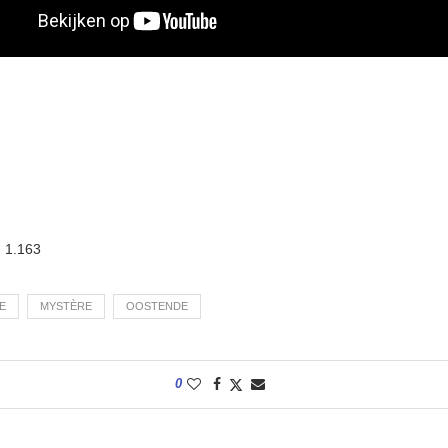
:
1.163
E
MYSTÈRE
OOSTENDE
0