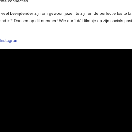
chte connecties.
 veel bevrijdender zijn om gewoon jezelf te zijn en de perfectie los te l
end is? Dansen op dit nummer! Wie durft dàt filmpje op zijn socials pos
Instagram