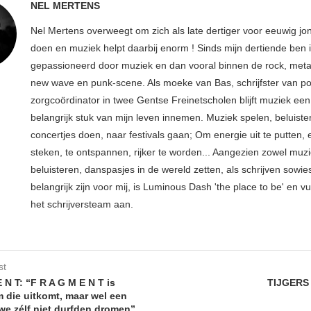
NEL MERTENS
Nel Mertens overweegt om zich als late dertiger voor eeuwig jo
doen en muziek helpt daarbij enorm ! Sinds mijn dertiende ben 
gepassioneerd door muziek en dan vooral binnen de rock, metal
new wave en punk-scene. Als moeke van Bas, schrijfster van p
zorgcoördinator in twee Gentse Freinetscholen blijft muziek een
belangrijk stuk van mijn leven innemen. Muziek spelen, beluiste
concertjes doen, naar festivals gaan; Om energie uit te putten, e
steken, te ontspannen, rijker te worden... Aangezien zowel muz
beluisteren, danspasjes in de wereld zetten, als schrijven sowie
belangrijk zijn voor mij, is Luminous Dash 'the place to be' en vu
het schrijversteam aan.
st
 N T: “F R A G M E N T is
TIJGERS –
 die uitkomt, maar wel een
we zélf niet durfden dromen”