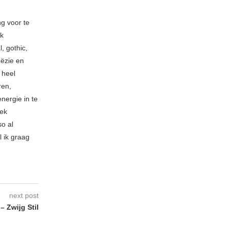
ng voor te
ik
, gothic,
oëzie en
 heel
ren,
nergie in te
iek
so al
l ik graag
next post
 Zwijg Stil