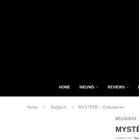
HOME
NIEUWS
REVIEWS
Home
Belgisch
MYSTÈRE – Endurance+
BELGISCH
MYSTÈ
written by
Ne