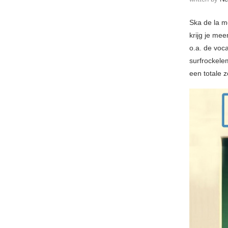
Ska de la m
krijg je me
o.a. de voca
surfrockele
een totale 