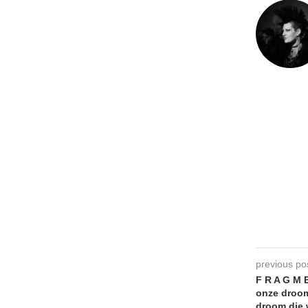
previous po
F R A G M E
onze droom
droom die 