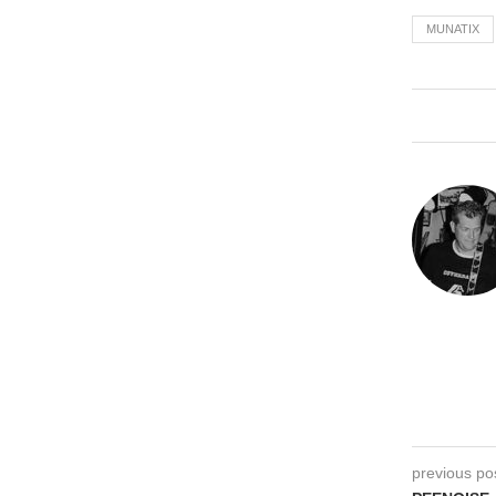
MUNATIX
previous po