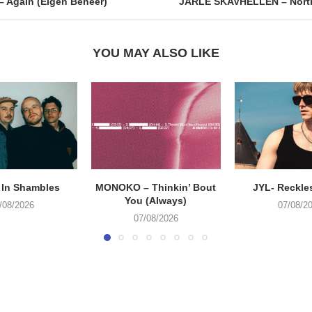
 Again (Eigen Beheer)
JARLE SKAVHELLEN – North
YOU MAY ALSO LIKE
 In Shambles
MONOKO – Thinkin’ Bout
JYL- Reckle
You (Always)
/08/2026
07/08/2
07/08/2026