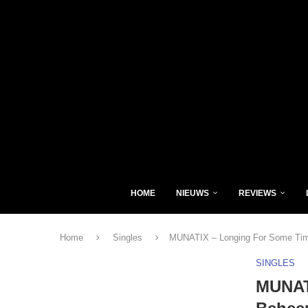
HOME
NIEUWS
REVIEWS
Home
Singles
MUNATIX – Longing For Some Tim
SINGLES
MUNAT