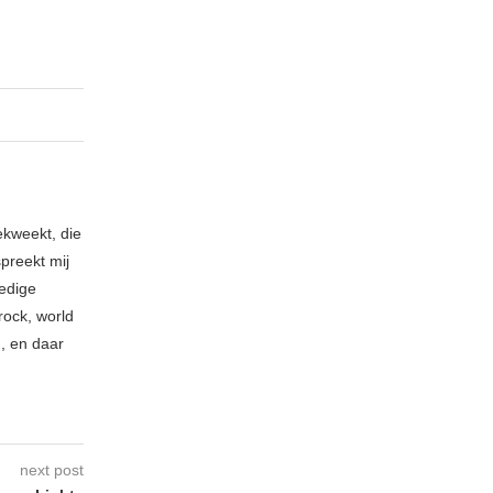
ekweekt, die
spreekt mij
ledige
rock, world
n, en daar
next post