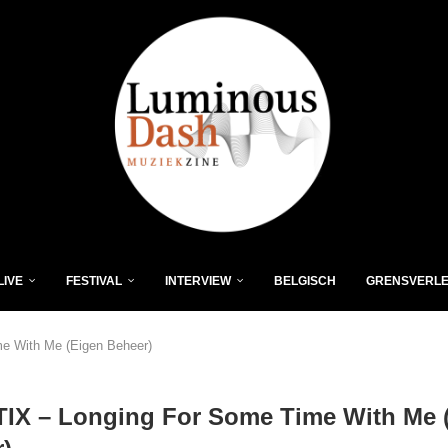
LIVE
FESTIVAL
INTERVIEW
BELGISCH
GRENSVERL
e With Me (Eigen Beheer)
IX – Longing For Some Time With Me 