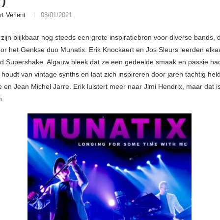
)
rt Verlent
08/01/2021
zijn blijkbaar nog steeds een grote inspiratiebron voor diverse bands, d
oor het Genkse duo Munatix. Erik Knockaert en Jos Sleurs leerden elka
d Supershake. Algauw bleek dat ze een gedeelde smaak en passie ha
houdt van vintage synths en laat zich inspireren door jaren tachtig hel
 en Jean Michel Jarre. Erik luistert meer naar Jimi Hendrix, maar dat i
n.