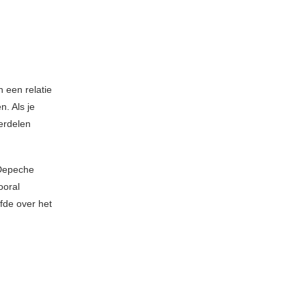
n een relatie
. Als je
verdelen
(Depeche
ooral
fde over het