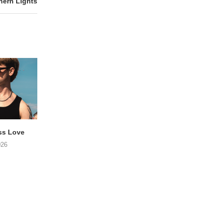
ern Lights
ss Love
TROOST – Not All Men
NOAH TATE – Boy
026
06/08/2026
06/08/2026