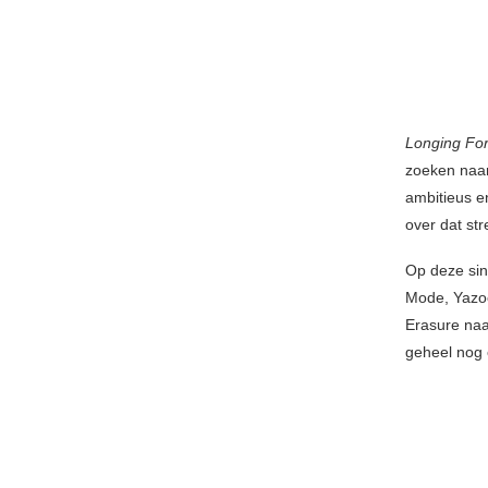
Longing Fo
zoeken naar
ambitieus e
over dat str
Op deze sin
Mode, Yazoo
Erasure naa
geheel nog 