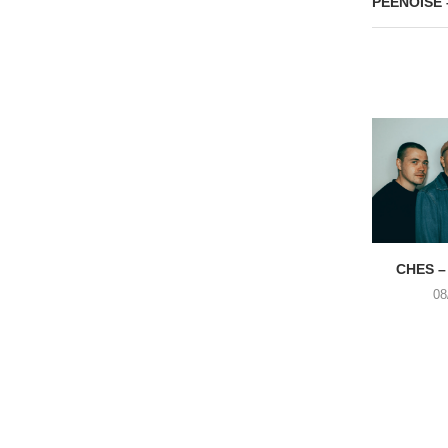
PEENOISE –
CHES –
08