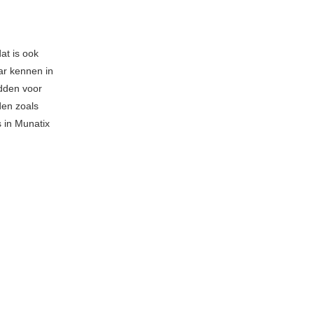
at is ook
ar kennen in
dden voor
den zoals
s in Munatix