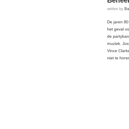
Beheer
written by
Ba
De jaren 80 
het geval v
de partyban
muziek. Jos 
Vince Clarke
niet te hore