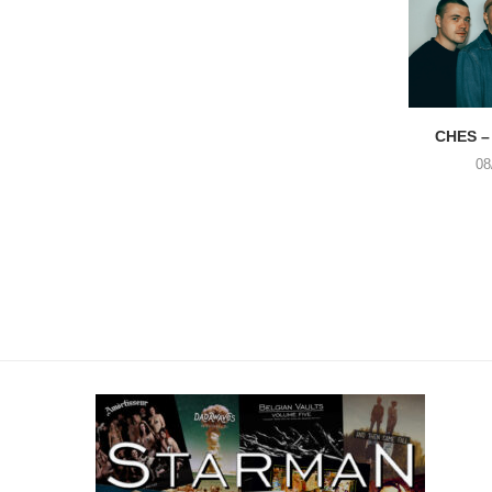
CHES –
08