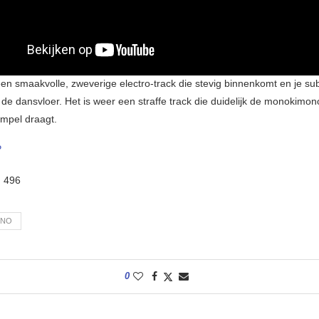
een smaakvolle, zweverige electro-track die stevig binnenkomt en je sub
 de dansvloer. Het is weer een straffe track die duidelijk de monokimon
empel draagt.
P
:
496
ONO
0