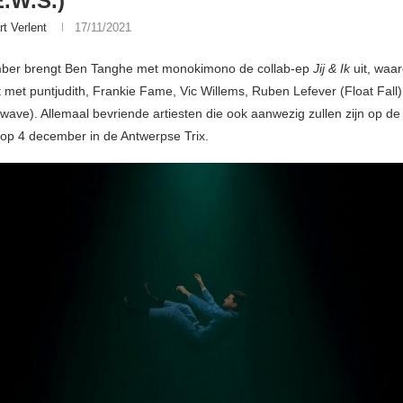
E.W.S.)
rt Verlent
17/11/2021
ber brengt Ben Tanghe met monokimono de collab-ep
Jij & Ik
uit, waa
met puntjudith, Frankie Fame, Vic Willems, Ruben Lefever (Float Fall)
kwave). Allemaal bevriende artiesten die ook aanwezig zullen zijn op de
g op 4 december in de Antwerpse Trix.