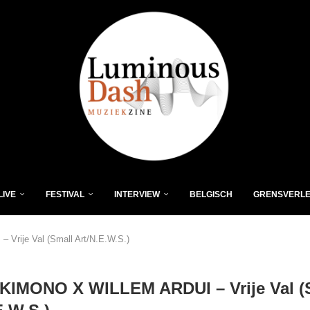
LIVE
FESTIVAL
INTERVIEW
BELGISCH
GRENSVERL
ije Val (Small Art/N.E.W.S.)
IMONO X WILLEM ARDUI – Vrije Val (