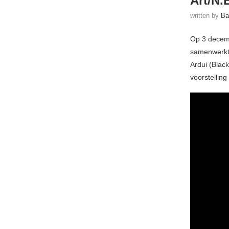
Art/N.
written by
Ba
Op 3 decem
samenwerkt 
Ardui (Blac
voorstellin