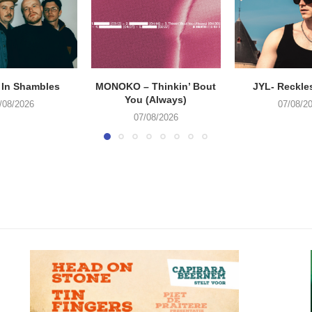
 In Shambles
MONOKO – Thinkin’ Bout
JYL- Reckle
You (Always)
/08/2026
07/08/2
07/08/2026