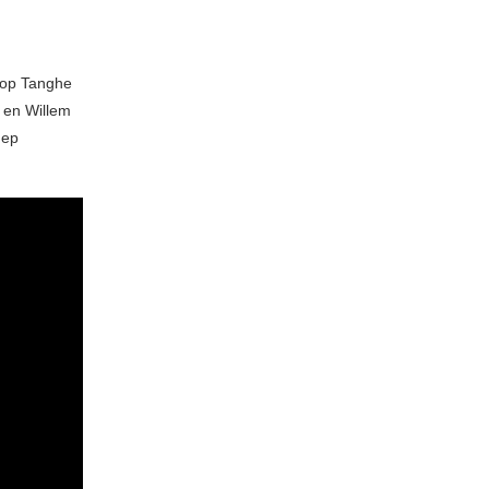
rop Tanghe
 en Willem
 ep