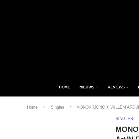
HOME
NIEUWS
REVIEWS
Home
Singles
MONOKIMONO X WILLEM ARDUI – Vr
SINGLES
MONOK