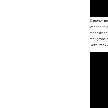
© monokim
Voor de rel
monokimono
met gevoele
Deze track 