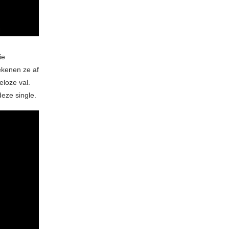
ie
kenen ze af
loze val.
deze single.