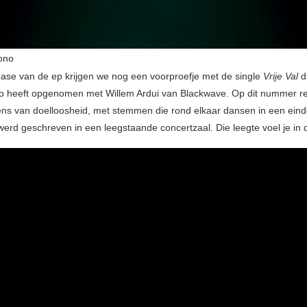
ono
ease van de ep krijgen we nog een voorproefje met de single
Vrije Val
d
 heeft opgenomen met Willem Ardui van Blackwave. Op dit nummer re
ns van doelloosheid, met stemmen die rond elkaar dansen in een einde
werd geschreven in een leegstaande concertzaal. Die leegte voel je in 