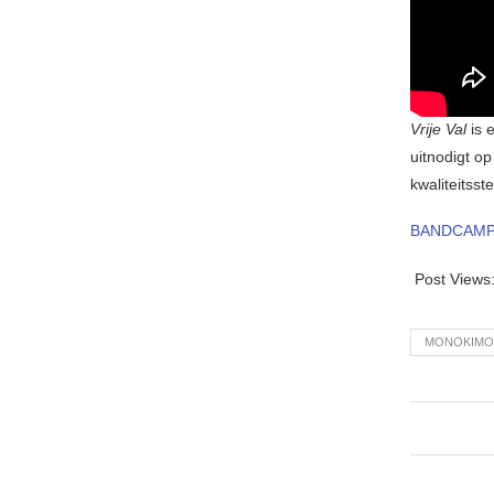
Vrije Val
is 
uitnodigt op
kwaliteitsst
BANDCAM
Post Views
MONOKIM