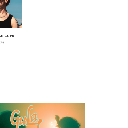
ss Love
TROOST – Not All Men
NOAH TATE – Boy
026
06/08/2026
06/08/2026