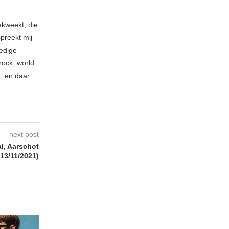
ekweekt, die
spreekt mij
ledige
rock, world
n, en daar
next post
l, Aarschot
(13/11/2021)