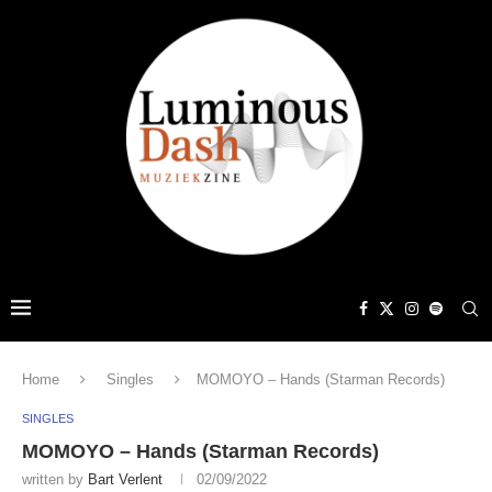
Home
Singles
MOMOYO – Hands (Starman Records)
SINGLES
MOMOYO – Hands (Starman Records)
written by
Bart Verlent
02/09/2022