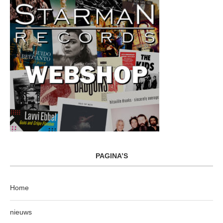
PAGINA’S
Home
nieuws