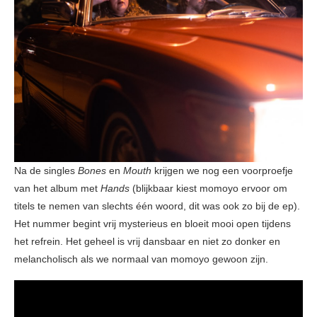
Na de singles
Bones
en
Mouth
krijgen we nog een voorproefje
van het album met
Hands
(blijkbaar kiest momoyo ervoor om
titels te nemen van slechts één woord, dit was ook zo bij de ep).
Het nummer begint vrij mysterieus en bloeit mooi open tijdens
het refrein. Het geheel is vrij dansbaar en niet zo donker en
melancholisch als we normaal van momoyo gewoon zijn.