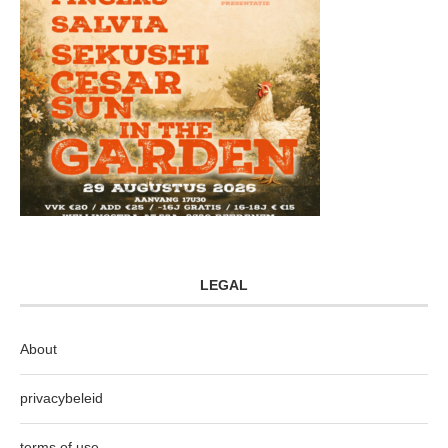
LEGAL
About
privacybeleid
terms of use