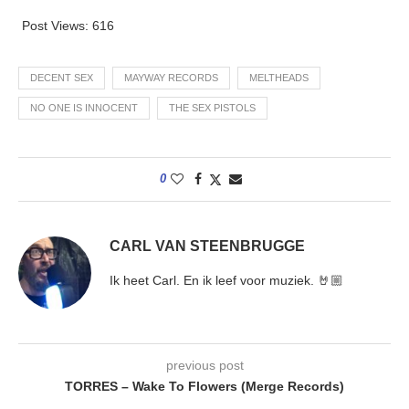
Post Views:
616
DECENT SEX
MAYWAY RECORDS
MELTHEADS
NO ONE IS INNOCENT
THE SEX PISTOLS
0
CARL VAN STEENBRUGGE
Ik heet Carl. En ik leef voor muziek. 🤘🏼
previous post
TORRES – Wake To Flowers (Merge Records)