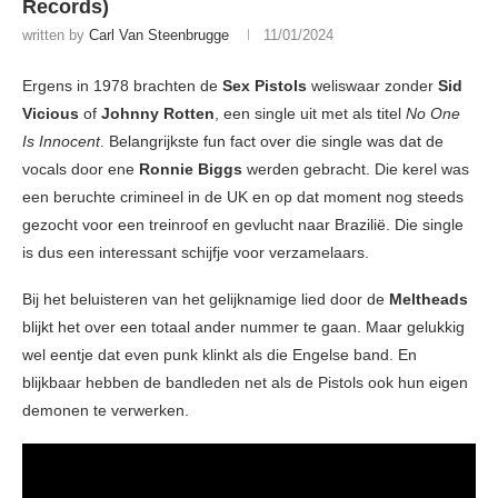
Records)
written by
Carl Van Steenbrugge
11/01/2024
Ergens in 1978 brachten de
Sex Pistols
weliswaar zonder
Sid
Vicious
of
Johnny Rotten
, een single uit met als titel
No One
Is Innocent
. Belangrijkste fun fact over die single was dat de
vocals door ene
Ronnie Biggs
werden gebracht. Die kerel was
een beruchte crimineel in de UK en op dat moment nog steeds
gezocht voor een treinroof en gevlucht naar Brazilië. Die single
is dus een interessant schijfje voor verzamelaars.
Bij het beluisteren van het gelijknamige lied door de
Meltheads
blijkt het over een totaal ander nummer te gaan. Maar gelukkig
wel eentje dat even punk klinkt als die Engelse band. En
blijkbaar hebben de bandleden net als de Pistols ook hun eigen
demonen te verwerken.