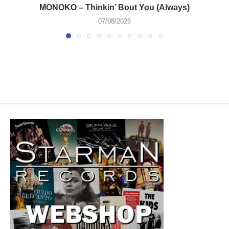
MONOKO – Thinkin’ Bout You (Always)
07/08/2026