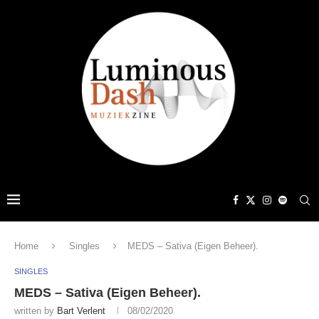
Home
Singles
MEDS – Sativa (Eigen Beheer).
SINGLES
MEDS – Sativa (Eigen Beheer).
written by
Bart Verlent
08/02/2020