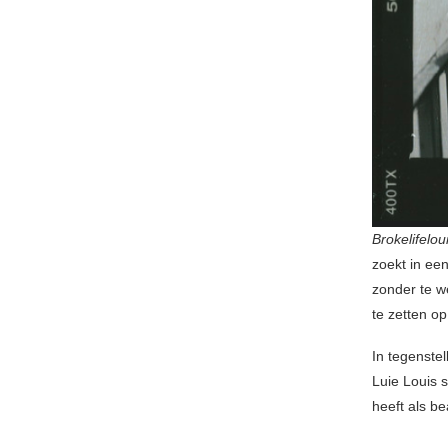
Brokelifelou
zoekt in ee
zonder te we
te zetten op
In tegenste
Luie Louis s
heeft als b