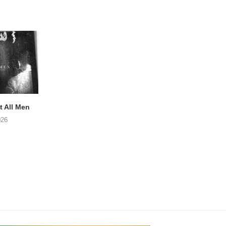
 All Men
NOAH TATE – Boy Gum
APOTH – Nelso
026
06/08/2026
05/08/2026