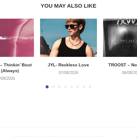
YOU MAY ALSO LIKE
 Thinkin’ Bout
JYL- Reckless Love
TROOST – Not
 (Always)
07/08/2026
06/08/2
/08/2026