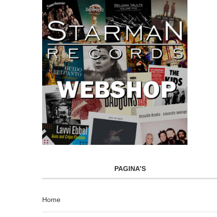
PAGINA’S
Home