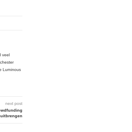
l veel
nchester
te Luminous
next post
rowdfunding
 uitbrengen