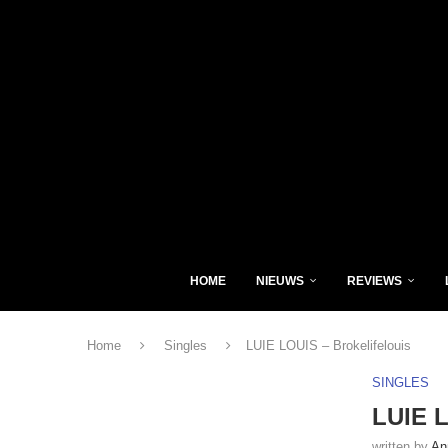
HOME
NIEUWS
REVIEWS
Home
Singles
LUIE LOUIS – Brokelifelouis
SINGLES
LUIE L
written by
An