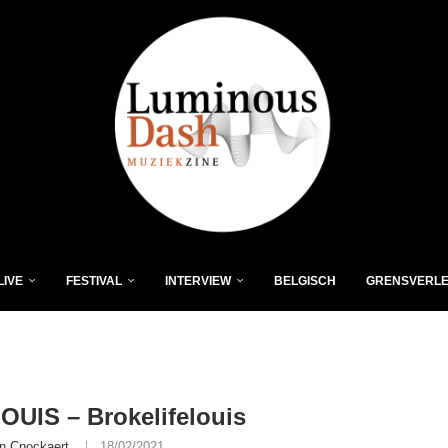
LIVE
FESTIVAL
INTERVIEW
BELGISCH
GRENSVERL
OUIS – Brokelifelouis
n Cnockaert
18/02/2021