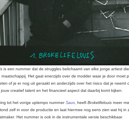
is
is een nummer dat de struggles belichaamt van elke jonge artiest die 
n maatschappij. Het gaat enerzijds over de modder waar je door moet p
ten of je er nog uit geraakt en anderzijds over het risico dat je neemt 
 jouw creatief talent en het financieel aspect dat daarbij komt kijken.
lling tot het vorige uptempo nummer
Saus
, heeft
Brokelifelouis
meer mel
tond zelf in voor de productie en laat hiermee nog eens zien wat hij in 
eatmaker. Het nummer is ook in de instrumentale versie beschikbaar.