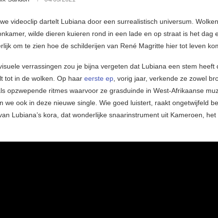
uwe videoclip dartelt Lubiana door een surrealistisch universum. Wolk
nkamer, wilde dieren kuieren rond in een lade en op straat is het dag 
erlijk om te zien hoe de schilderijen van René Magritte hier tot leven k
visuele verrassingen zou je bijna vergeten dat Lubiana een stem heeft d
lt tot in de wolken. Op haar
eerste ep
, vorig jaar, verkende ze zowel br
als opzwepende ritmes waarvoor ze grasduinde in West-Afrikaanse muz
n we ook in deze nieuwe single. Wie goed luistert, raakt ongetwijfeld b
van Lubiana’s kora, dat wonderlijke snaarinstrument uit Kameroen, het