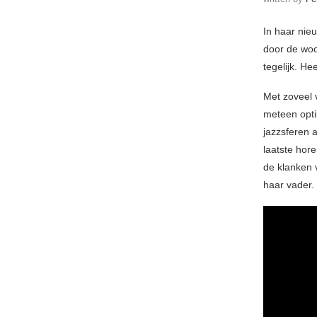
In haar nie
door de woo
tegelijk. He
Met zoveel 
meteen opti
jazzsferen 
laatste hore
de klanken 
haar vader.