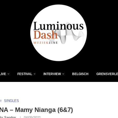
LIVE
FESTIVAL
INTERVIEW
BELGISCH
GRENSVERL
SINGLES
NA – Mamy Nianga (6&7)
lix Sandon
04/05/2021