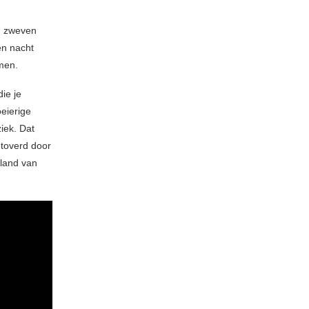
en zweven
en nacht
omen.
ie je
oeierige
iek. Dat
etoverd door
 land van