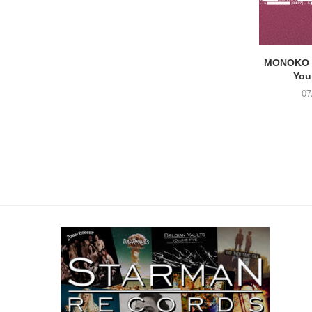
MONOKO –
You
07