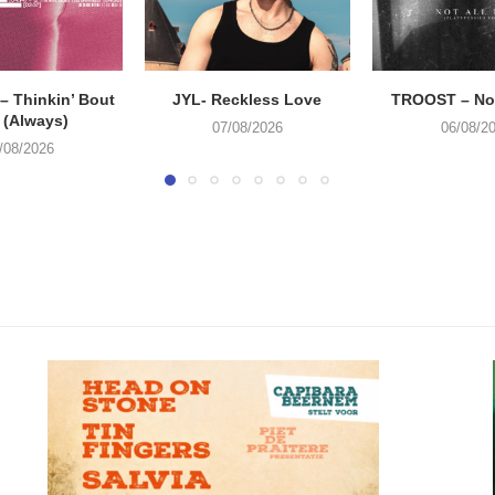
 Thinkin’ Bout
JYL- Reckless Love
TROOST – Not
 (Always)
07/08/2026
06/08/2
/08/2026