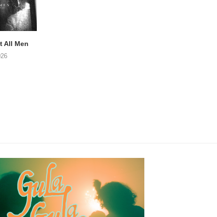
 All Men
NOAH TATE – Boy Gum
Vijf keer talent i
Buurtkroeg Mos
026
06/08/2026
05/08/2026