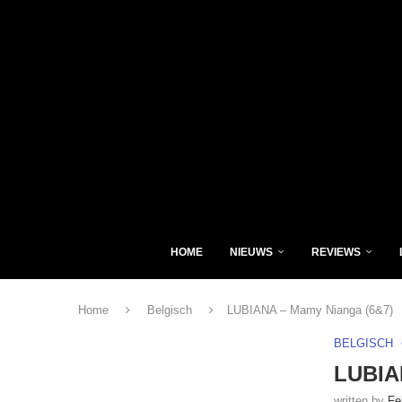
HOME
NIEUWS
REVIEWS
Home
Belgisch
LUBIANA – Mamy Nianga (6&7)
BELGISCH
LUBIA
written by
Fe