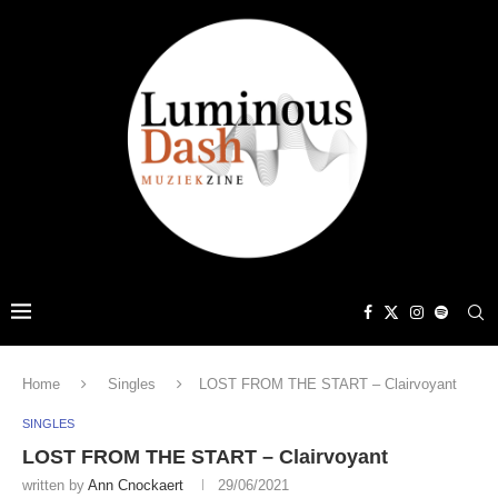
Home
Singles
LOST FROM THE START – Clairvoyant
SINGLES
LOST FROM THE START – Clairvoyant
written by
Ann Cnockaert
29/06/2021