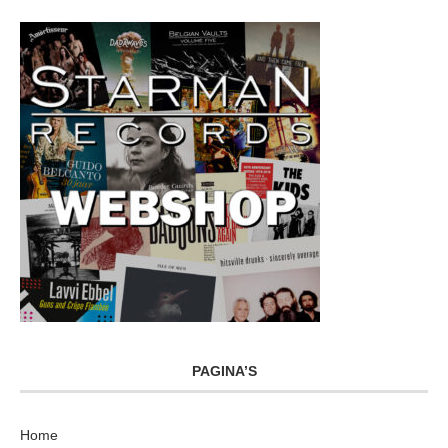
PAGINA’S
Home