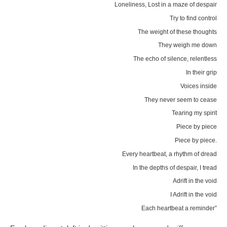
Loneliness, Lost in a maze of despair
Try to find control
The weight of these thoughts
They weigh me down
The echo of silence, relentless
In their grip
Voices inside
They never seem to cease
Tearing my spirit
Piece by piece
Piece by piece.
Every heartbeat, a rhythm of dread
In the depths of despair, I tread
Adrift in the void
I Adrift in the void
Each heartbeat a reminder”