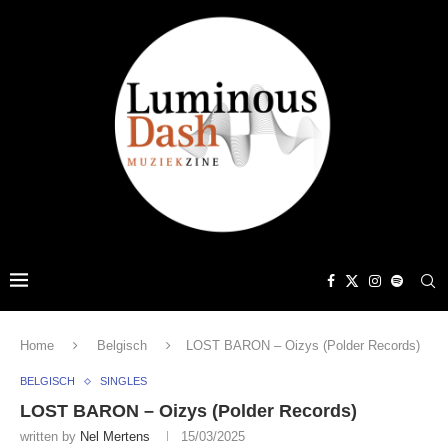
Home
Belgisch
LOST BARON – Oizys (Polder Records)
BELGISCH
SINGLES
LOST BARON – Oizys (Polder Records)
written by
Nel Mertens
15/03/2025