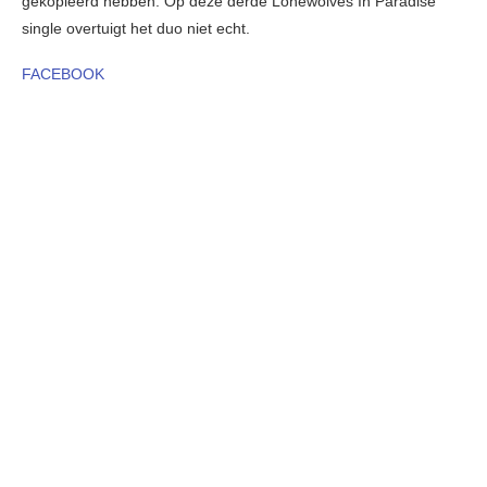
gekopieerd hebben. Op deze derde Lonewolves In Paradise
single overtuigt het duo niet echt.
FACEBOOK