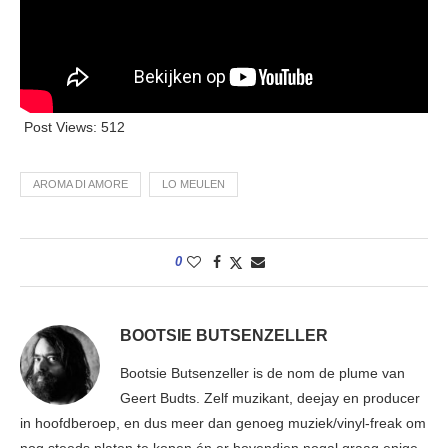
Post Views:
512
AROMA DI AMORE
LO MEULEN
0
BOOTSIE BUTSENZELLER
Bootsie Butsenzeller is de nom de plume van
Geert Budts. Zelf muzikant, deejay en producer
in hoofdberoep, en dus meer dan genoeg muziek/vinyl-freak om
nog steeds platen te kopen én er bovendien nogal graag enige