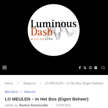
Home
Belgisch
LO MEULEN – In Het Bos (Eigen Beheer)
BELGISCH
SINGLES
LO MEULEN – In Het Bos (Eigen Beheer)
written by
Bootsie Butsenzeller
21/04/2021