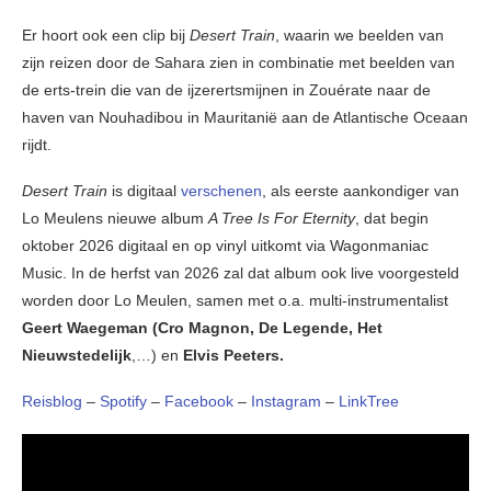
Er hoort ook een clip bij
Desert Train
, waarin we beelden van
zijn reizen door de Sahara zien in combinatie met beelden van
de erts-trein die van de ijzerertsmijnen in Zouérate naar de
haven van Nouhadibou in Mauritanië aan de Atlantische Oceaan
rijdt.
Desert Train
is digitaal
verschenen
, als eerste aankondiger van
Lo Meulens nieuwe album
A Tree Is For Eternity
, dat begin
oktober 2026 digitaal en op vinyl uitkomt via Wagonmaniac
Music. In de herfst van 2026 zal dat album ook live voorgesteld
worden door Lo Meulen, samen met o.a. multi-instrumentalist
Geert Waegeman (Cro Magnon, De Legende, Het
Nieuwstedelijk
,…) en
Elvis Peeters.
Reisblog
–
Spotify
–
Facebook
–
Instagram
–
LinkTree