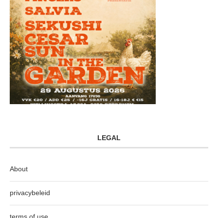
LEGAL
About
privacybeleid
terms of use