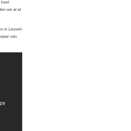
 heel
den we al al
en in Leuven
orjaar van