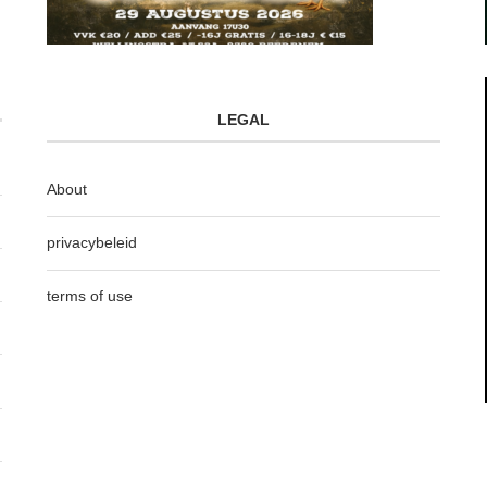
LEGAL
About
privacybeleid
terms of use