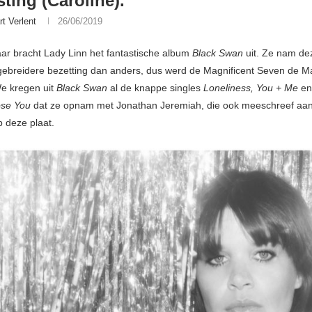
sting (Caroline).
rt Verlent
26/06/2019
jaar bracht Lady Linn het fantastische album
Black Swan
uit. Ze nam de
gebreidere bezetting dan anders, dus werd de Magnificent Seven de Ma
e kregen uit
Black Swan
al de knappe singles
Loneliness, You + Me
en
ose You
dat ze opnam met Jonathan Jeremiah, die ook meeschreef aa
 deze plaat.