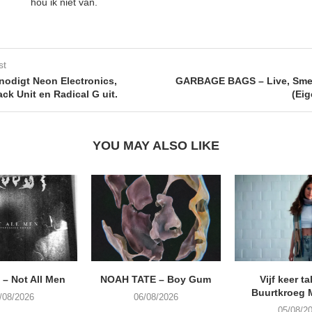
hou ik niet van.
st
nodigt Neon Electronics,
GARBAGE BAGS – Live, Smel
ack Unit en Radical G uit.
(Eig
YOU MAY ALSO LIKE
– Not All Men
NOAH TATE – Boy Gum
Vijf keer ta
Buurtkroeg
/08/2026
06/08/2026
05/08/2