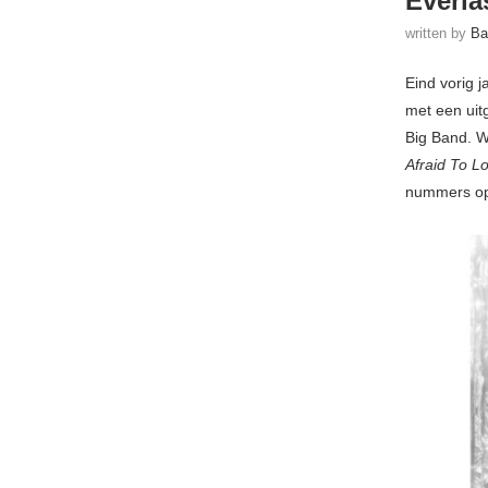
Everla
written by
Ba
Eind vorig 
met een uit
Big Band. W
Afraid To L
nummers op