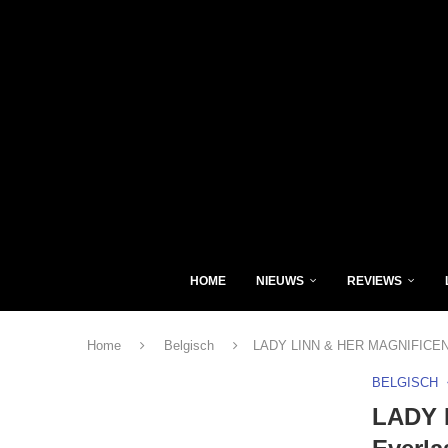
HOME
NIEUWS
REVIEWS
Home
Belgisch
LADY LINN & HER MAGNIFICENT 
BELGISCH
LADY 