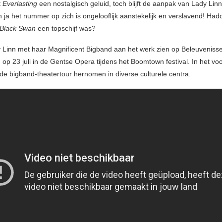
t
Everlasting
een nostalgisch geluid, toch blijft de aanpak van Lady Linn
n ja het nummer op zich is ongelooflijk aanstekelijk en verslavend! Had
Black Swan
een topschijf was?
 Linn met haar Magnificent Bigband aan het werk zien op Beleuveniss
n op 23 juli in de Gentse Opera tijdens het Boomtown festival. In het vo
de bigband-theatertour hernomen in diverse culturele centra.