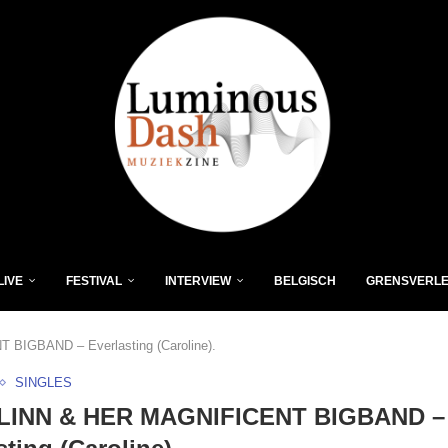
LIVE
FESTIVAL
INTERVIEW
BELGISCH
GRENSVERL
BIGBAND – Everlasting (Caroline).
SINGLES
LINN & HER MAGNIFICENT BIGBAND –