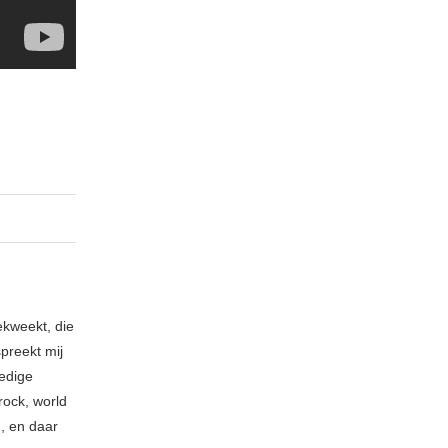
ekweekt, die
spreekt mij
ledige
rock, world
n, en daar