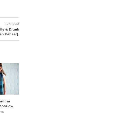
next post
ly & Drunk
en Beheer).
lent in
APOTH – Nelson
LIGHTSPEED speelt
 MosCow
THE SHEILA DIVINE in
05/08/2026
026
04/08/2026