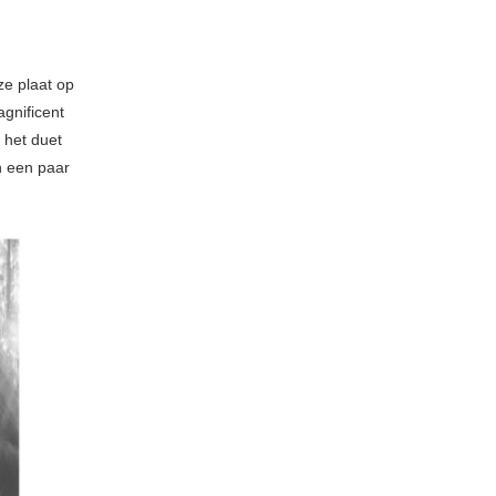
ze plaat op
gnificent
 het duet
n een paar