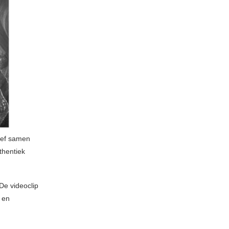
reef samen
thentiek
De videoclip
 en