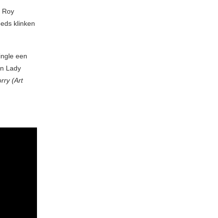
n Roy
eeds klinken
single een
en Lady
rry (Art