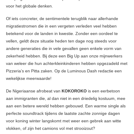
voor het globale denken.
Of iets concreter, de sentimentele terugblik naar allerhande
migratiestromen die in een vergeten verleden veel hebben
betekend voor de landen in kwestie. Zonder een oordeel te
vellen, geldt deze situatie heden ten dage nog steeds voor
andere generaties die in vele gevallen geen enkele vorm van
zekerheid hebben. Bij deze een Big Up aan onze mijnwerkers
van weleer die hun achterkleinkinderen hebben opgezadeld met
Pizzeria’s en Pitta zaken. Op de Luminous Dash redactie een
wekelijkse meerwaarde!
De Nigeriaanse afrobeat van
KOKOROKO
is een eerbetoon
aan immigranten die, al dan niet in een driedelig kostuum, mee
aan een betere wereld hebben gebouwd. Een warme single als
perfecte soundtrack tijdens de laatste zachte zonnige dagen
voor koning winter langskomt met weer een gebrek aan witte
vlokken, of zijn het camions vol met strooizout?