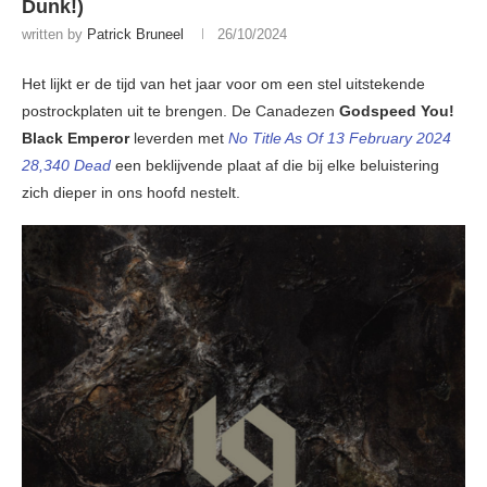
Dunk!)
written by
Patrick Bruneel
26/10/2024
Het lijkt er de tijd van het jaar voor om een stel uitstekende
postrockplaten uit te brengen. De Canadezen
Godspeed You!
Black Emperor
leverden met
No Title As Of 13 February 2024
28,340 Dead
een beklijvende plaat af die bij elke beluistering
zich dieper in ons hoofd nestelt.