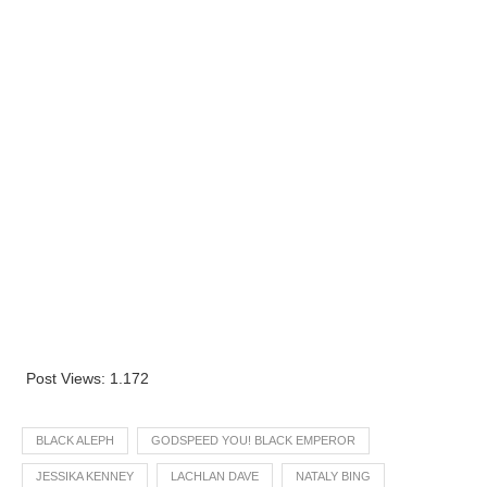
Post Views:
1.172
BLACK ALEPH
GODSPEED YOU! BLACK EMPEROR
JESSIKA KENNEY
LACHLAN DAVE
NATALY BING