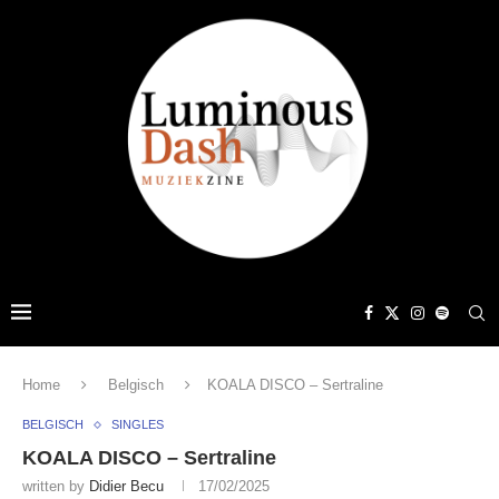
Home
Belgisch
KOALA DISCO – Sertraline
BELGISCH
SINGLES
KOALA DISCO – Sertraline
written by
Didier Becu
17/02/2025