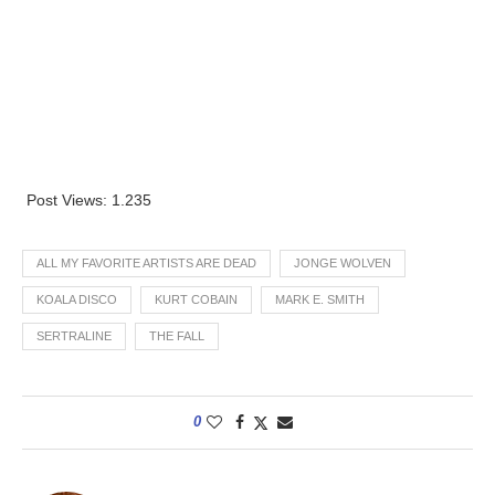
Post Views:
1.235
ALL MY FAVORITE ARTISTS ARE DEAD
JONGE WOLVEN
KOALA DISCO
KURT COBAIN
MARK E. SMITH
SERTRALINE
THE FALL
0