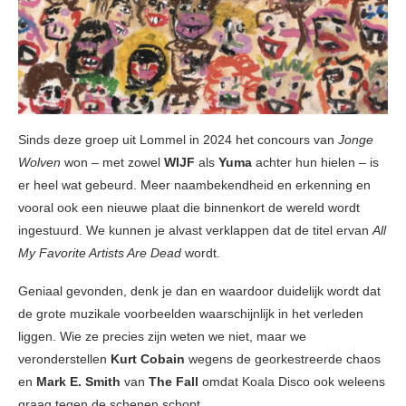
Sinds deze groep uit Lommel in 2024 het concours van
Jonge
Wolven
won – met zowel
WIJF
als
Yuma
achter hun hielen – is
er heel wat gebeurd. Meer naambekendheid en erkenning en
vooral ook een nieuwe plaat die binnenkort de wereld wordt
ingestuurd. We kunnen je alvast verklappen dat de titel ervan
All
My Favorite Artists Are Dead
wordt.
Geniaal gevonden, denk je dan en waardoor duidelijk wordt dat
de grote muzikale voorbeelden waarschijnlijk in het verleden
liggen. Wie ze precies zijn weten we niet, maar we
veronderstellen
Kurt Cobain
wegens de georkestreerde chaos
en
Mark E. Smith
van
The Fall
omdat Koala Disco ook weleens
graag tegen de schenen schopt.