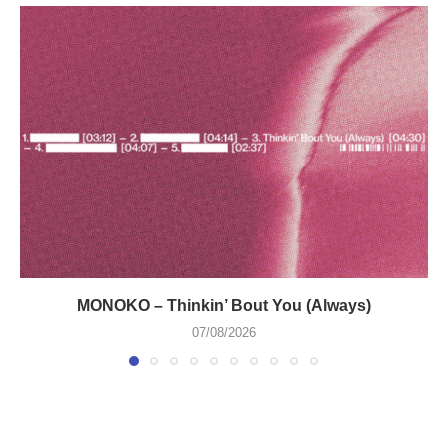
MONOKO – Thinkin’ Bout You (Always)
07/08/2026