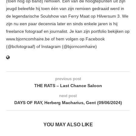
(toen nog op band) remixen. Eén van de hoogtepunten uit zijn
jeugd beleefde hij toen één van zijn remixen gedraaid werd in
de legendarische Soulshow van Ferry Maat op Hilversum 3. We
zijn nu een paar decennia later en sinds enkele jaren is hij
freelance fotograaf en journalist. Je kan zijn portfolio bekijken op
www.bjorncomhaire.be of hem volgen op Facebook
(@bcfotograaf) of Instagram (@bjorncomhaire)
previous post
THE RATS – Last Chance Saloon
next post
DAYS OF RAY, Herberg Macharius, Gent (09/06/2024)
YOU MAY ALSO LIKE