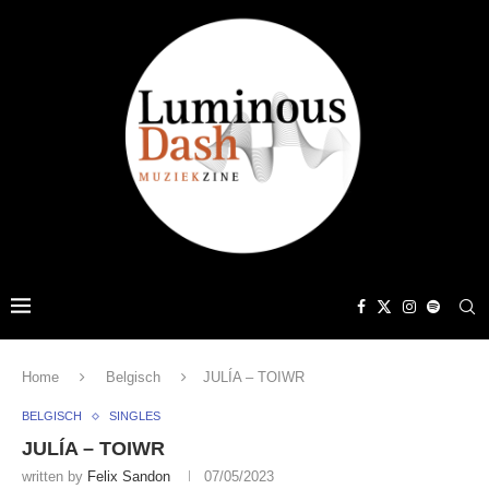
Home
Belgisch
JULÍA – TOIWR
BELGISCH
SINGLES
JULÍA – TOIWR
written by
Felix Sandon
07/05/2023