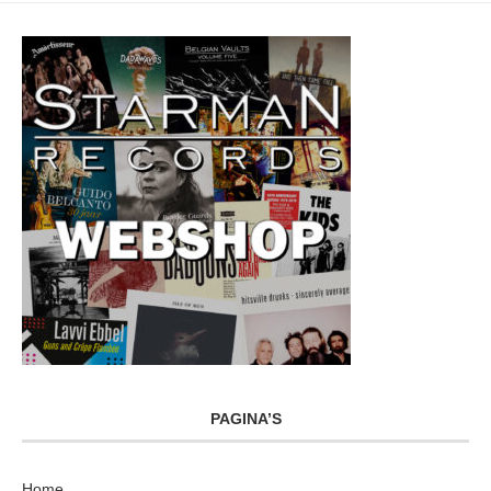
PAGINA’S
Home