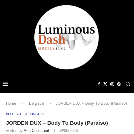
Home
Belgisch
JORDEN DUX – Body To Body (Paraíso)
BELGISCH
SINGLES
JORDEN DUX – Body To Body (Paraíso)
written by
Ann Cnockaert
09/06/2026