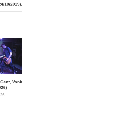
24/10/2019).
ent, Vonk
SIGLO XX Fonnefeesten
MONOKO – Thinkin’
026)
(06/08/2026)
You (Always)
026
08/08/2026
07/08/2026