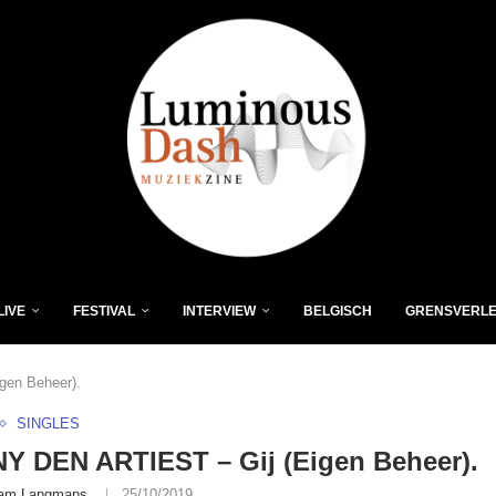
LIVE
FESTIVAL
INTERVIEW
BELGISCH
GRENSVERL
en Beheer).
SINGLES
Y DEN ARTIEST – Gij (Eigen Beheer).
am Langmans
25/10/2019