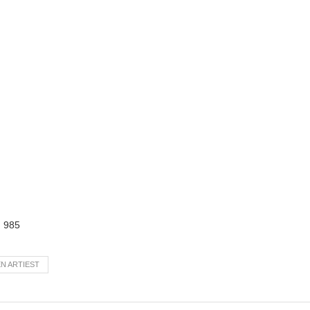
:
985
N ARTIEST