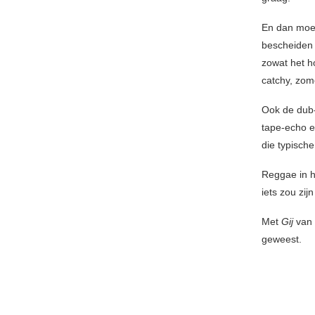
En dan moe
bescheiden 
zowat het h
catchy, zome
Ook de dub-
tape-echo e
die typisch
Reggae in h
iets zou zij
Met
Gij
van 
geweest.