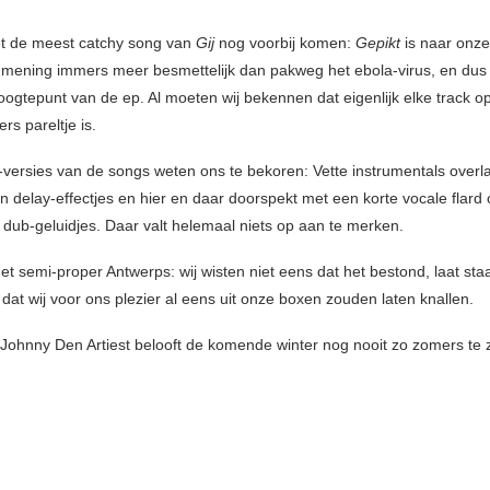
t de meest catchy song van
Gij
nog voorbij komen:
Gepikt
is naar onze
mening immers meer besmettelijk dan pakweg het ebola-virus, en du
oogtepunt van de ep. Al moeten wij bekennen dat eigenlijk elke track o
rs pareltje is.
versies van de songs weten ons te bekoren: Vette instrumentals over
n delay-effectjes en hier en daar doorspekt met een korte vocale flard
e dub-geluidjes. Daar valt helemaal niets op aan te merken.
et semi-proper Antwerps: wij wisten niet eens dat het bestond, laat sta
n dat wij voor ons plezier al eens uit onze boxen zouden laten knallen.
Johnny Den Artiest belooft de komende winter nog nooit zo zomers te z