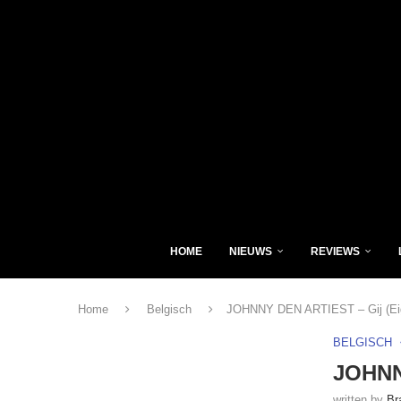
HOME
NIEUWS
REVIEWS
Home
Belgisch
JOHNNY DEN ARTIEST – Gij (Eig
BELGISCH
JOHNN
written by
Br