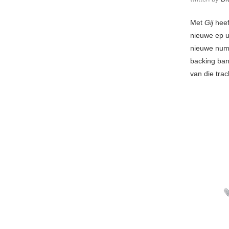
Met
Gij
heef
nieuwe ep u
nieuwe numm
backing ban
van die tra