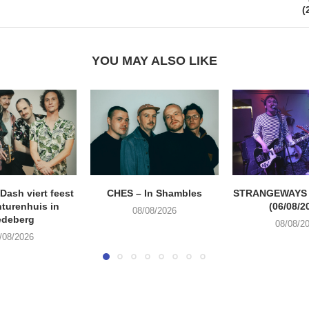
(
YOU MAY ALSO LIKE
ash viert feest
CHES – In Shambles
STRANGEWAYS G
turenhuis in
(06/08/2
08/08/2026
edeberg
08/08/2
/08/2026