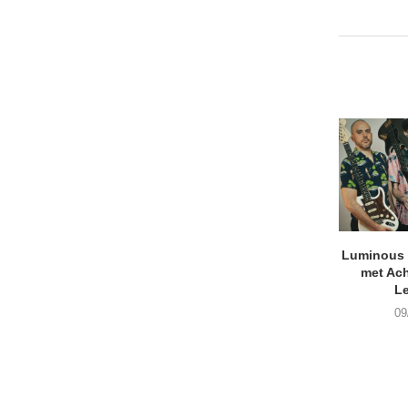
Luminous D
met Ach
L
09