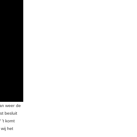
an weer de
t besluit
 ’t komt
wij het