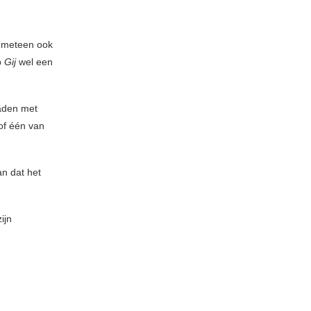
s meteen ook
p
Gij
wel een
laden met
 of één van
an dat het
ijn