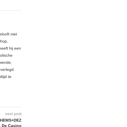
looft niet
phop,
eeft hij een
holische
uwende,
verlegd.
tijd te
next post
THEMS+DEZ
, De Casino