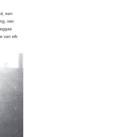
ed, een
ng, vier
reggae
e van elk