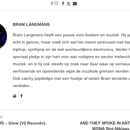
0
BRAM LANGMANS
Bram Langmans heeft een passie voor boeken en muziek. Hij ge
echt in genres, maar voelt zich wel het meest vertrouwd met hi
triphop, synthpop en de wat avontuurlijkere electronica. Verder h
speciaal plekje in zijn hart voor wat rustigere en eerder melanc
muziek, en is hij ook steeds op zoek naar daar waar op vernie
verfrissende en opwindende wijze de muzikale grenzen worden 
Ook catchy popliedjes met een hoekje af weten Bram tenslotte al
verleiden...
st
S – Glow (V2 Records).
AND THEY SPOKE IN AN
MONA Sint-Niklaas