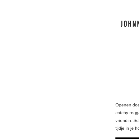
Openen doet
catchy regg
vriendin. S
tijdje in je 