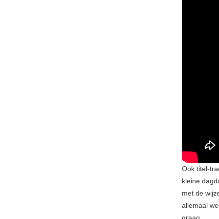
Ook titel-tr
kleine dagda
met de wijz
allemaal we
graag.