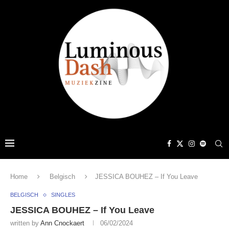
Home
Belgisch
JESSICA BOUHEZ – If You Leave
BELGISCH
SINGLES
JESSICA BOUHEZ – If You Leave
written by
Ann Cnockaert
06/02/2024