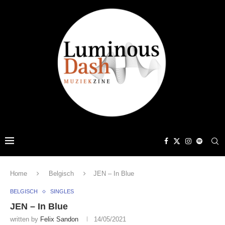
Home
Belgisch
JEN – In Blue
BELGISCH
SINGLES
JEN – In Blue
written by
Felix Sandon
14/05/2021