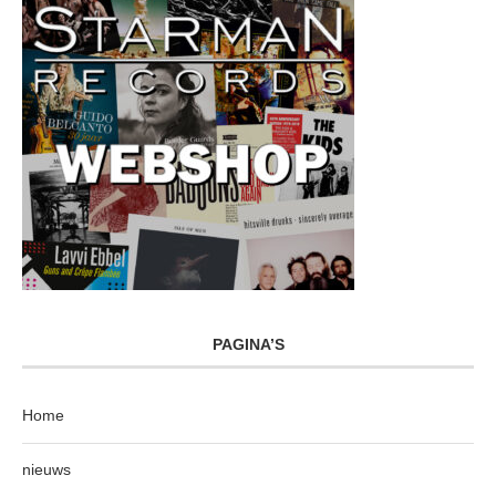
PAGINA’S
Home
nieuws