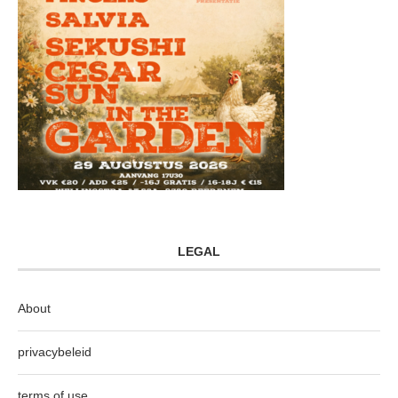
LEGAL
About
privacybeleid
terms of use