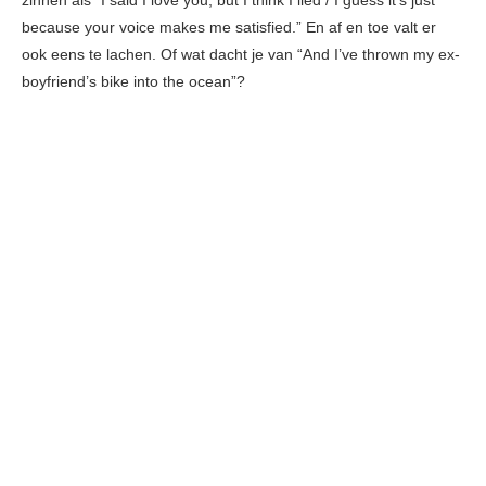
zinnen als “I said I love you, but I think I lied / I guess it’s just
because your voice makes me satisfied.” En af en toe valt er
ook eens te lachen. Of wat dacht je van “And I’ve thrown my ex-
boyfriend’s bike into the ocean”?