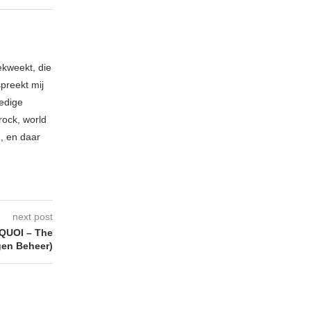
ekweekt, die
spreekt mij
ledige
rock, world
n, en daar
next post
QUOI – The
gen Beheer)