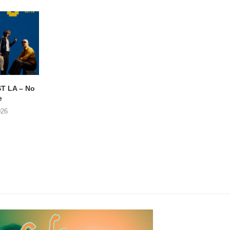
 LA – No
Luminous Dash viert feest
CHES – In Shamb
e
met Achturenhuis in
08/08/2026
Ledeberg
026
09/08/2026