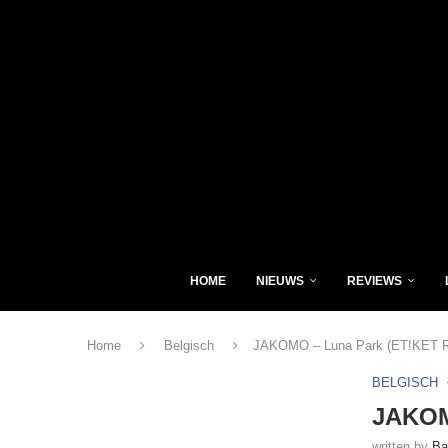
HOME
NIEUWS
REVIEWS
Home
Belgisch
JAKOMO – Luna Park (ET!KET R
BELGISCH
JAKOM
written by
Ba