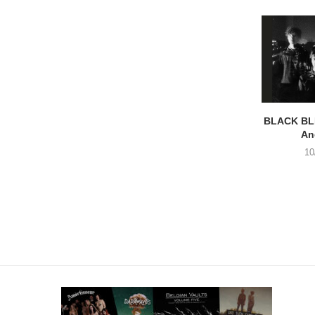
BLACK BLI
An
10