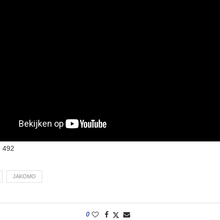
:
492
JAKOMO
0