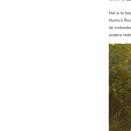
Het is te be
Humo’s Rock
de invloed
andere reden