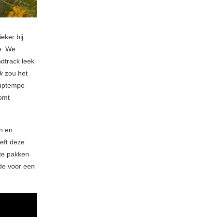
eker bij
e. We
ndtrack leek
rk
zou het
 uptempo
komt
jn en
eft deze
 te pakken
de voor een