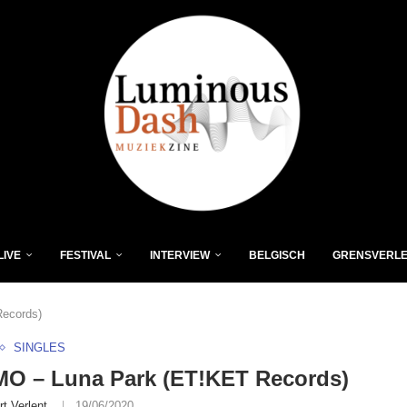
LIVE
FESTIVAL
INTERVIEW
BELGISCH
GRENSVERL
ecords)
SINGLES
O – Luna Park (ET!KET Records)
rt Verlent
19/06/2020