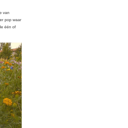
le van
ker pop waar
e één of