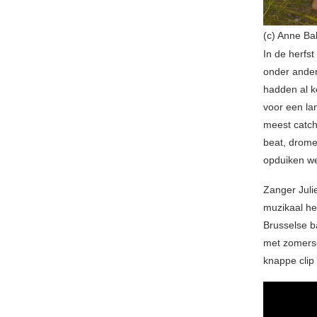
(c) Anne Ba
In de herfs
onder ander
hadden al k
voor een la
meest catch
beat, drome
opduiken we
Zanger Juli
muzikaal he
Brusselse b
met zomerse
knappe clip 