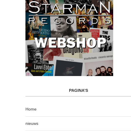
PAGINA’S
Home
nieuws