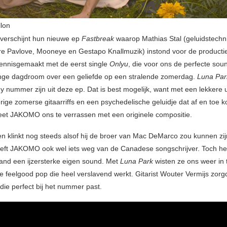
llon
t verschijnt hun nieuwe ep
Fastbreak
waarop Mathias Stal (geluidstechni
e Pavlove, Mooneye en Gestapo Knallmuzik) instond voor de producti
ennisgemaakt met de eerst single
Onlyu
, die voor ons de perfecte sou
nge dagdroom over een geliefde op een stralende zomerdag.
Luna Pa
y nummer zijn uit deze ep. Dat is best mogelijk, want met een lekkere
rige zomerse gitaarriffs en een psychedelische geluidje dat af en toe 
et JAKOMO ons te verrassen met een originele compositie.
en klinkt nog steeds alsof hij de broer van Mac DeMarco zou kunnen zi
eft JAKOMO ook wel iets weg van de Canadese songschrijver. Toch he
and een ijzersterke eigen sound. Met
Luna Park
wisten ze ons weer in
 feelgood pop die heel verslavend werkt. Gitarist Wouter Vermijs zorg
die perfect bij het nummer past.