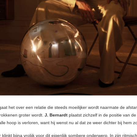
gaat het over een relatie die steeds moeilijker wordt naarmate de afst
rokkenen groter wordt.
J. Bernardt
plaatst zichzelf in de positie van d
alle hoop is verloren, want hij wenst nu al dat ze weer dichter bij hem 
linkt bijna vrolijk voor dit eigenlijk sombere onderwerp. In zijn ritmisc