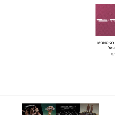
MONOKO –
You
07