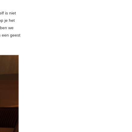
f is niet
p je het
bben we
s een geest