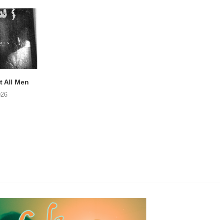
 All Men
NOAH TATE – Boy Gum
Vijf keer talent i
Buurtkroeg Mos
026
06/08/2026
05/08/2026