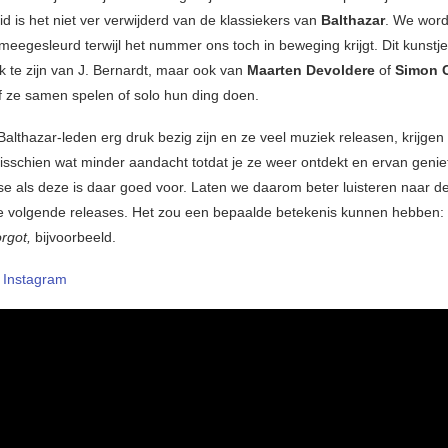
d is het niet ver verwijderd van de klassiekers van
Balthazar
. We wor
eegesleurd terwijl het nummer ons toch in beweging krijgt. Dit kunstje l
 te zijn van J. Bernardt, maar ook van
Maarten Devoldere
of
Simon C
 ze samen spelen of solo hun ding doen.
Balthazar-leden erg druk bezig zijn en ze veel muziek releasen, krijgen
schien wat minder aandacht totdat je ze weer ontdekt en ervan genie
ase als deze is daar goed voor. Laten we daarom beter luisteren naar
 volgende releases. Het zou een bepaalde betekenis kunnen hebben:
rgot,
bijvoorbeeld.
–
Instagram