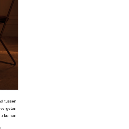
and tussen
e vergeten
zou komen.
he