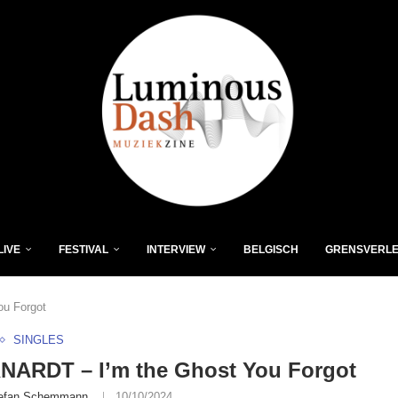
LIVE
FESTIVAL
INTERVIEW
BELGISCH
GRENSVERL
u Forgot
SINGLES
NARDT – I’m the Ghost You Forgot
efan Schemmann
10/10/2024