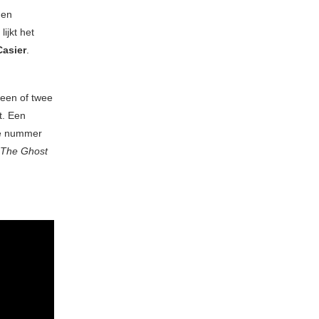
den
ijkt het
asier
.
 een of twee
t. Een
 de nummer
The Ghost