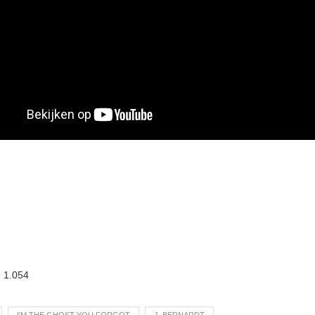
:
1.054
I'M THE GHOST YOU FORGOT
J. BERNARDT