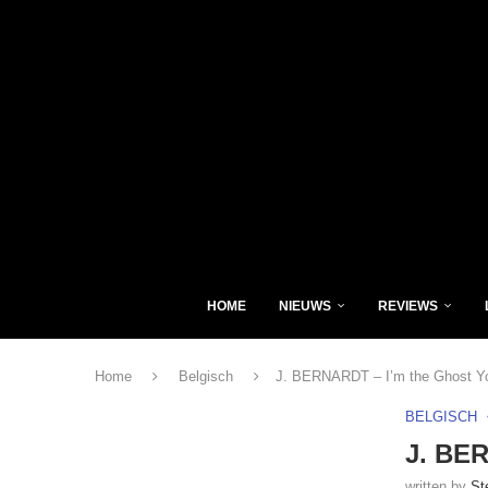
HOME
NIEUWS
REVIEWS
Home
Belgisch
J. BERNARDT – I’m the Ghost Yo
BELGISCH
J. BER
written by
St