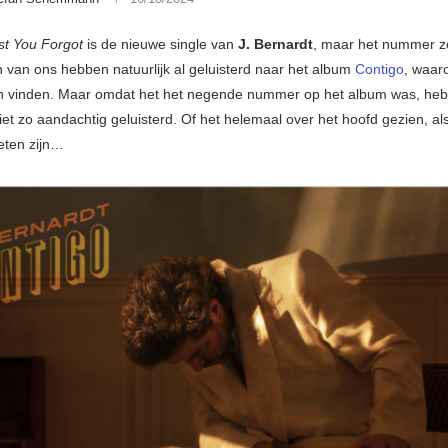
st You Forgot
is de nieuwe single van
J. Bernardt
, maar het nummer zel
n van ons hebben natuurlijk al geluisterd naar het album
Contigo
, waaro
 vinden. Maar omdat het het negende nummer op het album was, he
iet zo aandachtig geluisterd. Of het helemaal over het hoofd gezien, al
eten zijn…