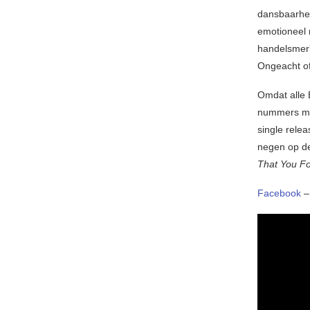
dansbaarhei
emotioneel m
handelsmerk
Ongeacht of
Omdat alle 
nummers mis
single rele
negen op de
That You Fo
Facebook