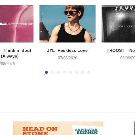
 Thinkin’ Bout
JYL- Reckless Love
TROOST – Not
 (Always)
07/08/2026
06/08/2
/08/2026