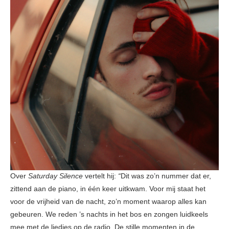
Over
Saturday Silence
vertelt hij:
“
Dit was zo’n nummer dat er,
zittend aan de piano, in één keer uitkwam. Voor mij staat het
voor de vrijheid van de nacht, zo’n moment waarop alles kan
gebeuren. We reden ’s nachts in het bos en zongen luidkeels
mee met de liedjes op de radio. De stille momenten in de