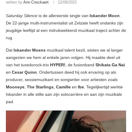
written by
Ann Cnockaert
12/09/2023
Saturday Silence
is de allereerste single van
Iskander Moon
.
De 22-jarige multi-instrumentalist uit Zelzate heeft ondanks zijn
jeugdige leeftijd al een indrukwekkend muzikaal traject achter de
rug.
Dat
Iskander Moens
muzikaal talent bezit, wisten we al langer
aangezien we hem al enkele jaren volgen. Hij maakte deel uit
van het tuxedorock-trio
HYPER!
, de fusionband
Shikata Ga Nai
en
Cesar Quinn
. Ondertussen deed hij ook ervaring op als
producer, sessiemuzikant en songwriter voor artiesten zoals
Mooneye
,
The Starlings
,
Camille
en
Ibe
. Tegelijkertijd werkte
Iskander in alle stilte aan zijn solocarrière en aan zijn muzikale
pad.