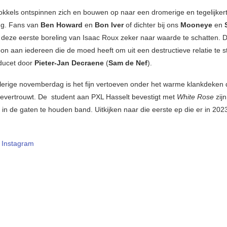
kkels ontspinnen zich en bouwen op naar een dromerige en tegelijkertij
ng. Fans van
Ben Howard
en
Bon Iver
of dichter bij ons
Mooneye
en
deze eerste boreling van Isaac Roux zeker naar waarde te schatten. D
on aan iedereen die de moed heeft om uit een destructieve relatie te 
ducet door
Pieter-Jan Decraene
(
Sam de Nef
).
lerige novemberdag is het fijn vertoeven onder het warme klankdeken 
evertrouwt. De student aan PXL Hasselt bevestigt met
White Rose
zijn
, in de gaten te houden band. Uitkijken naar die eerste ep die er in 2023
–
Instagram