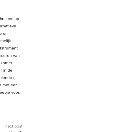
intjens op
ernatieve
e en
melijk
ntstrument
iseren van
e zomer
er in de
elende (
s met een
eepje voor.
next post