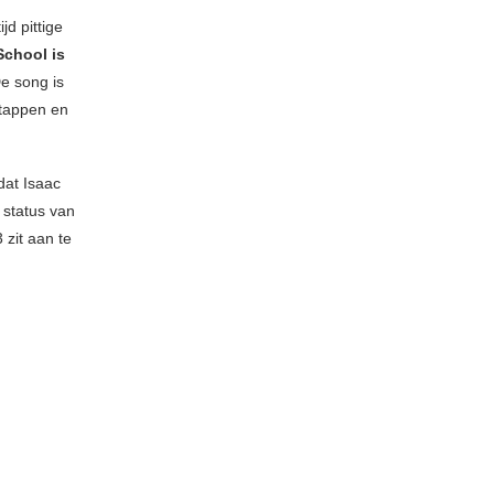
d pittige
School is
e song is
stappen en
dat Isaac
 status van
 zit aan te