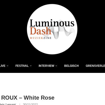
LIVE
FESTIVAL
INTERVIEW
BELGISCH
GRENSVERL
 ROUX – White Rose
bris Lemant
30/11/2022