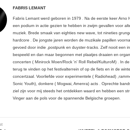
FABRIS LEMANT
Fabris Lemant werd geboren in 1979 . Na de eerste keer Arno H
een podium in actie gezien te hebben in zwijm gevallen voor alt
muziek. Brede smaak van eighties new wave, tot nineties grung
hardcore . De jongste jaren worden de muzikale papillen voorna
gevoed door indie ,postpunk en duyster-tracks. Zelf nooit een i
bespeeld en dan maar begonnen met plaatjes draaien en organ
concerten ( Minirock Moen/Rock 'n' Roll Rebel/KulturoM) . In d
terug te vinden op het festivalterrein of op de fiets en in de wint
concertzaal. Voorliefde voor experimentele ( Radiohead) ,ramm
Sonic Youth), donkere ( Mogwai, Amenra) acts . Oprechte band
ziel zijn voor mij steeds het ontdekken waard en hebben een str
Vinger aan de pols voor de spannende Belgische groepen.
st