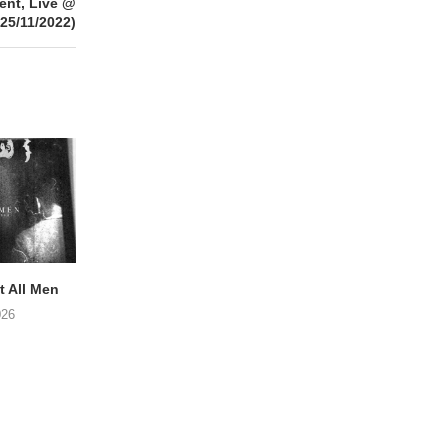
nt, Live @
(25/11/2022)
 All Men
NOAH TATE – Boy Gum
APOTH – Nelso
026
06/08/2026
05/08/2026