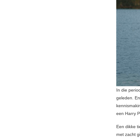
In die peri
geleden. En
kennismakin
een Harry P
Een dikke t
met zacht g