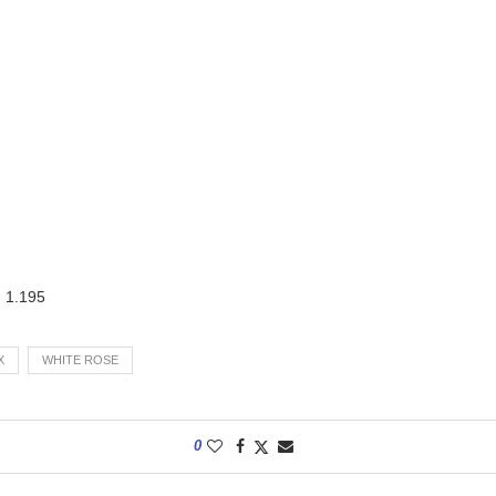
:
1.195
X
WHITE ROSE
0