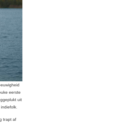
 eeuwigheid
euke eerste
geplukt uit
indiefolk.
 trapt af