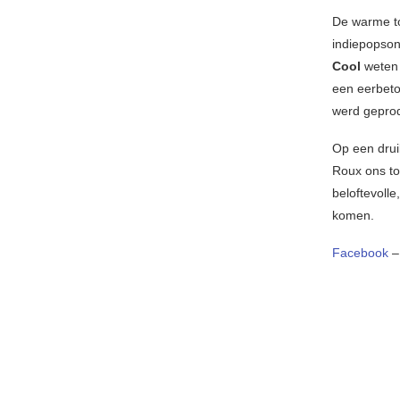
De warme to
indiepopso
Cool
weten 
een eerbeto
werd gepro
Op een drui
Roux ons to
beloftevolle
komen.
Facebook