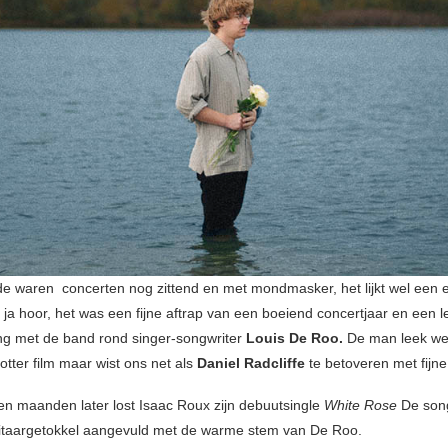
ode waren concerten nog zittend en met mondmasker, het lijkt wel een
 ja hoor, het was een fijne aftrap van een boeiend concertjaar en een l
g met de band rond singer-songwriter
Louis De Roo.
De man leek weg
otter film maar wist ons net als
Daniel Radcliffe
te betoveren met fijne 
ien maanden later lost Isaac Roux zijn debuutsingle
White Rose
De song
itaargetokkel aangevuld met de warme stem van De Roo.