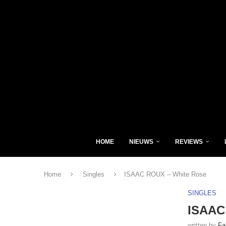
HOME
NIEUWS
REVIEWS
Home
Singles
ISAAC ROUX – White Rose
SINGLES
ISAAC
written by
Fa