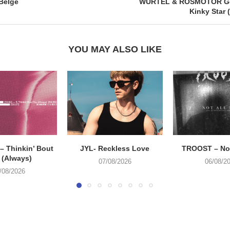
Belge
WURTEL & ROSMOTOR Ge
Kinky Star 
YOU MAY ALSO LIKE
 Thinkin’ Bout
JYL- Reckless Love
TROOST – Not
 (Always)
07/08/2026
06/08/2
/08/2026