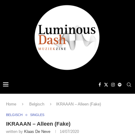
Home
Belgisch
IKRAAAN – Alleen (Fake)
BELGISCH
SINGLES
IKRAAAN – Alleen (Fake)
written by
Klaas De Neve
14/07/2020