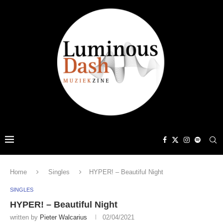
Home
Singles
HYPER! – Beautiful Night
SINGLES
HYPER! – Beautiful Night
written by
Pieter Walcarius
02/04/2021