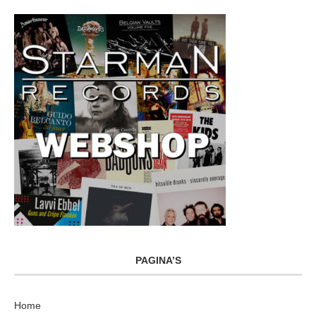
PAGINA’S
Home