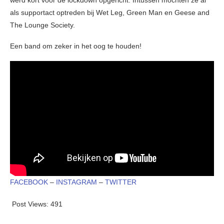
werd kort voor de lockdown opgericht. Intussen mochten ze al
als supportact optreden bij Wet Leg, Green Man en Geese and
The Lounge Society.
Een band om zeker in het oog te houden!
FACEBOOK
–
INSTAGRAM
–
TWITTER
Post Views:
491