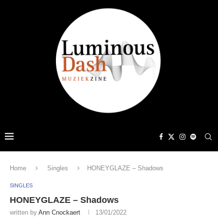
Home
Singles
HONEYGLAZE – Shadows
SINGLES
HONEYGLAZE – Shadows
written by
Ann Cnockaert
13/01/2022