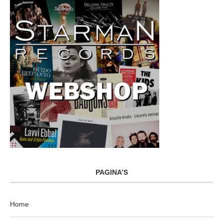
PAGINA’S
Home