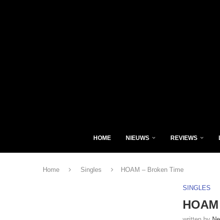
HOME
NIEUWS
REVIEWS
Home
Singles
HOAM – Broken Time
SINGLES
HOAM 
written by
Ne