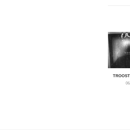
TROOST 
06