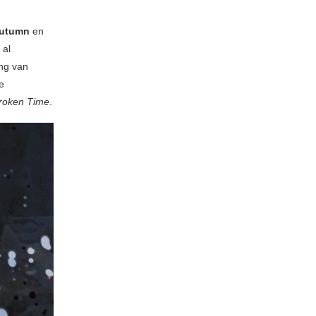
Autumn
en
 al
ng van
e
roken Time
.