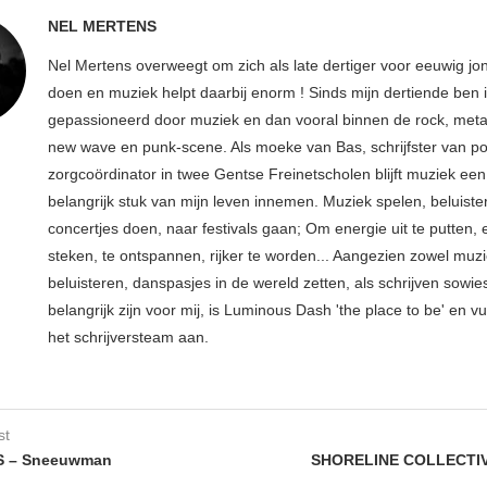
NEL MERTENS
Nel Mertens overweegt om zich als late dertiger voor eeuwig jo
doen en muziek helpt daarbij enorm ! Sinds mijn dertiende ben 
gepassioneerd door muziek en dan vooral binnen de rock, metal
new wave en punk-scene. Als moeke van Bas, schrijfster van p
zorgcoördinator in twee Gentse Freinetscholen blijft muziek een
belangrijk stuk van mijn leven innemen. Muziek spelen, beluiste
concertjes doen, naar festivals gaan; Om energie uit te putten, e
steken, te ontspannen, rijker te worden... Aangezien zowel muz
beluisteren, danspasjes in de wereld zetten, als schrijven sowie
belangrijk zijn voor mij, is Luminous Dash 'the place to be' en vu
het schrijversteam aan.
st
 – Sneeuwman
SHORELINE COLLECTIV