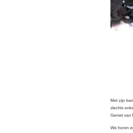
Met zijn ba
slechts enk
Geniet van 
We horen ee