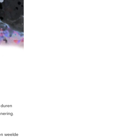
n duren
nering.
en weelde