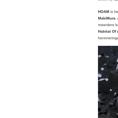
HOAM
is h
MakiMura
.
meerdere ba
Habitat Of
herinneringe