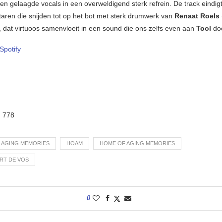
 en gelaagde vocals in een overweldigend sterk refrein. De track eindig
taren die snijden tot op het bot met sterk drumwerk van
Renaat Roels
, dat virtuoos samenvloeit in een sound die ons zelfs even aan
Tool
doe
Spotify
:
778
F AGING MEMORIES
HOAM
HOME OF AGING MEMORIES
RT DE VOS
0