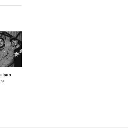
elson
ANDRIES BOONE –
FÄM – Better Late 
Lamprohiza Splendidula
Never
026
(Trad Records)
02/08/2026
03/08/2026