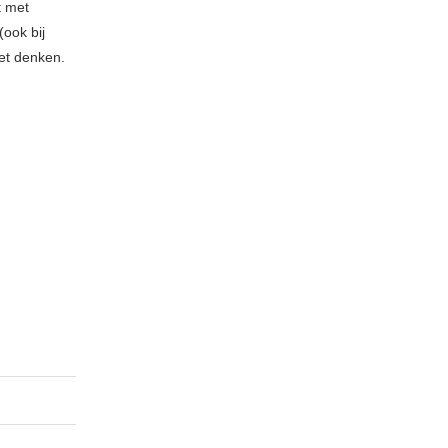
t met
(ook bij
t denken.