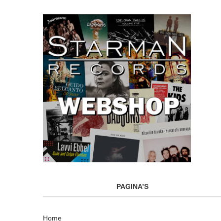
PAGINA’S
Home