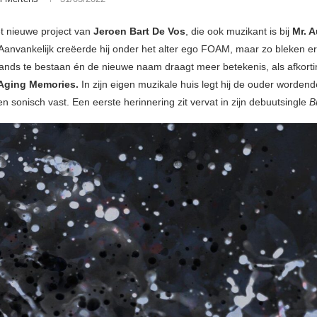
et nieuwe project van
Jeroen Bart De Vos
, die ook muzikant is bij
Mr. 
 Aanvankelijk creëerde hij onder het alter ego FOAM, maar zo bleken er
nds te bestaan én de nieuwe naam draagt meer betekenis, als afkorti
 Aging Memories.
In zijn eigen muzikale huis legt hij de ouder wordend
n sonisch vast. Een eerste herinnering zit vervat in zijn debuutsingle
B