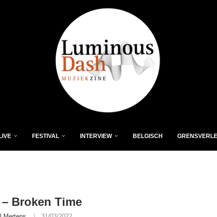
LIVE
FESTIVAL
INTERVIEW
BELGISCH
GRENSVERL
– Broken Time
l Mertens
31/03/2022