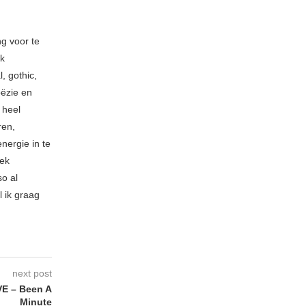
ng voor te
ik
, gothic,
oëzie en
 heel
ren,
nergie in te
iek
so al
l ik graag
next post
E – Been A
Minute