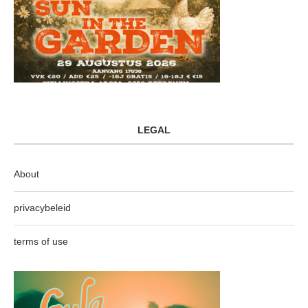
LEGAL
About
privacybeleid
terms of use