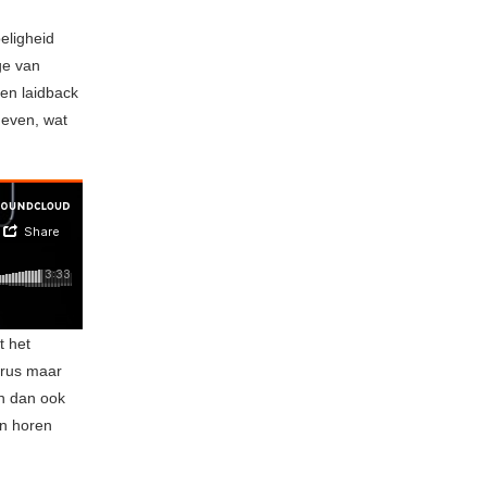
eligheid
ge van
 en laidback
geven, wat
t het
irus maar
en dan ook
en horen