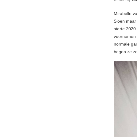
Mirabelle v
Sioen maar i
starte 2020
voornemen b
normale gan
begon ze ze