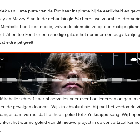
ek van Haze putte van de Put haar inspiratie bij de eerlijkheid en gevo
ey en Mazzy Star. In de debuutsingle
Flu
horen we vooral het dromeri
 Mirabelle heeft een mooie, zalvende stem die ze op een rustige gitaar
gt. Af en toe komt er een snedige gitaar het nummer een edgy kantje 
t extra pit geeft.
Mirabelle schreef haar observaties neer over hoe iedereen omgaat me
 en de gevolgen daarvan. Wij zijn absoluut niet blij met het verdomde v
 aangenaam verrast dat het heeft geleid tot zo’n knappe song. Wij hop
enkort het warme geluid van dit nieuwe project in de concertzaal kunn
.