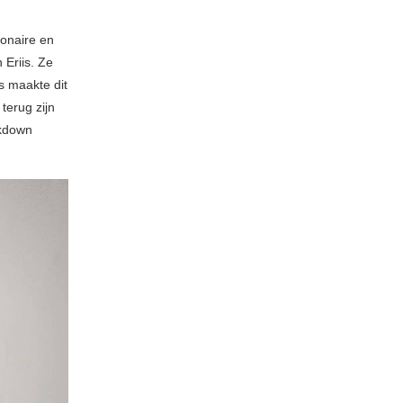
ionaire en
 Eriis. Ze
s maakte dit
terug zijn
ckdown