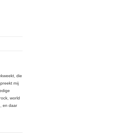
ekweekt, die
spreekt mij
ledige
rock, world
n, en daar