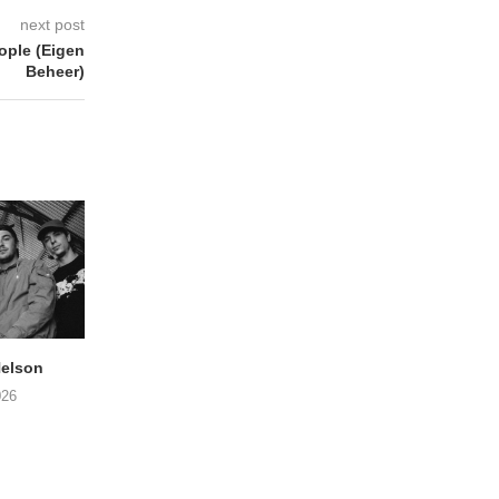
next post
ople (Eigen
Beheer)
elson
ANDRIES BOONE –
FÄM – Better Late 
Lamprohiza Splendidula
Never
026
(Trad Records)
02/08/2026
03/08/2026