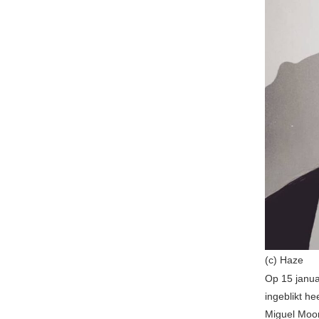
(c) Haze
Op 15 janua
ingeblikt he
Miguel Moor