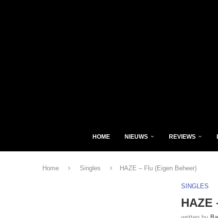
HOME
NIEUWS
REVIEWS
Home
Singles
HAZE – Flu (Eigen Beheer)
SINGLES
HAZE –
written by
Ba