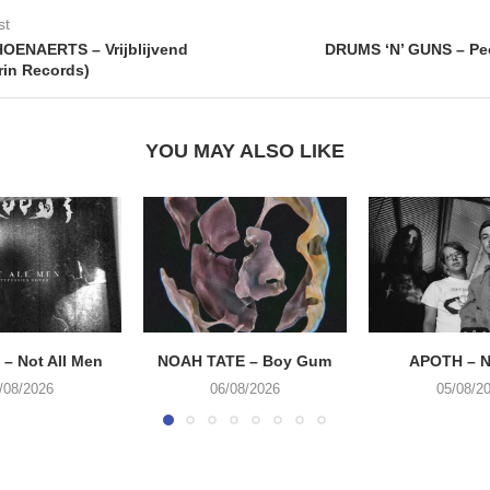
st
OENAERTS – Vrijblijvend
DRUMS ‘N’ GUNS – Pe
rin Records)
YOU MAY ALSO LIKE
– Not All Men
NOAH TATE – Boy Gum
APOTH – N
/08/2026
06/08/2026
05/08/2