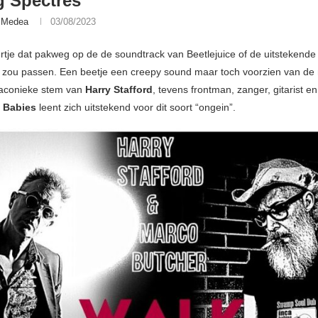
 Spectres
 Medea
03/08/2023
je dat pakweg op de de soundtrack van Beetlejuice of de uitstekende 
ou passen. Een beetje een creepy sound maar toch voorzien van de
aconieke stem van
Harry Stafford
, tevens frontman, zanger, gitarist en
Babies
leent zich uitstekend voor dit soort “ongein”.