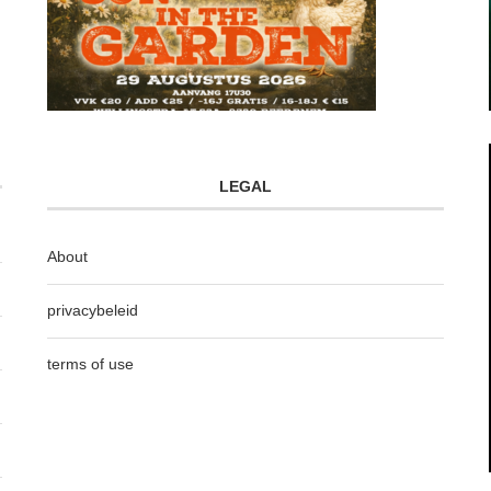
LEGAL
About
privacybeleid
terms of use