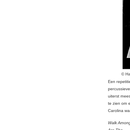
© Ha
Een repetit
percussieve
uiterst mee
te zien om 
Carolina wa
Walk Among