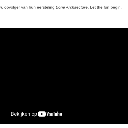
en
, opvolger van hun eersteling
Bone Architecture
. Let the fun begin.