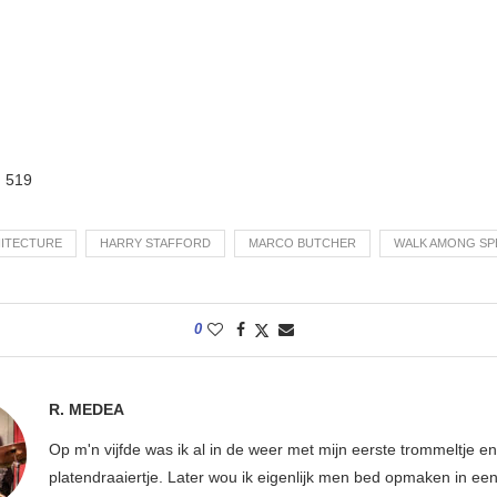
:
519
ITECTURE
HARRY STAFFORD
MARCO BUTCHER
WALK AMONG SP
0
R. MEDEA
Op m'n vijfde was ik al in de weer met mijn eerste trommeltje en
platendraaiertje. Later wou ik eigenlijk men bed opmaken in ee