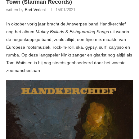
Town (Starman Records)
written by
Bart Verlent
15/01/2021
In oktober vorig jaar bracht de Antwerpse band Handkerchief
nog het album
Mutiny Ballads &
Fishguarding Songs
uit waarin
de negenkoppige band, zoals altijd, een fijne mix maakte van
Europese rootsmuziek, rock-‘n-roll, ska, gypsy, surf, calypso en
rumba. Op deze langspeler klinkt zanger en gitarist nog altijd als
Tom Waits en is hij nog steeds geobsedeerd door het woeste
zeemansbestaan.