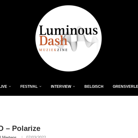
LIVE
FESTIVAL
INTERVIEW
BELGISCH
GRENSVERL
O – Polarize
l Mertens
07/03/2022