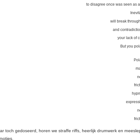
to disagree once was seen as a
Inevi
will break throug
and contradictio
your lack of
But you pol
Pol
ma
n
fric
hypn
expressi
n
fric
ar toch gedoseerd, horen we straffe riffs, heerlijk drumwerk en meesl
moties.