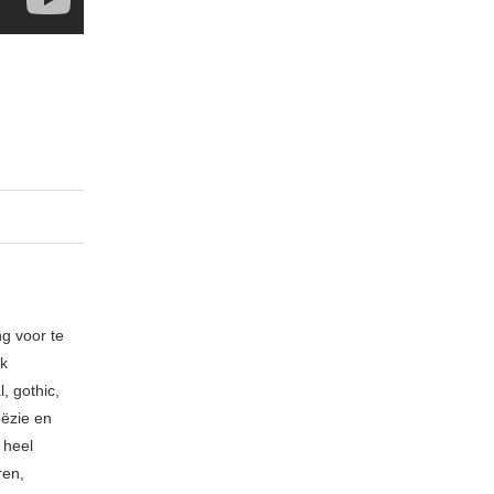
ng voor te
ik
, gothic,
oëzie en
 heel
ren,