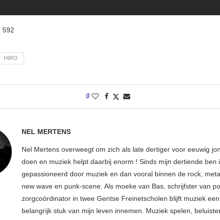
:
592
HIRO
0
NEL MERTENS
Nel Mertens overweegt om zich als late dertiger voor eeuwig jo
doen en muziek helpt daarbij enorm ! Sinds mijn dertiende ben 
gepassioneerd door muziek en dan vooral binnen de rock, metal
new wave en punk-scene. Als moeke van Bas, schrijfster van p
zorgcoördinator in twee Gentse Freinetscholen blijft muziek een
belangrijk stuk van mijn leven innemen. Muziek spelen, beluiste