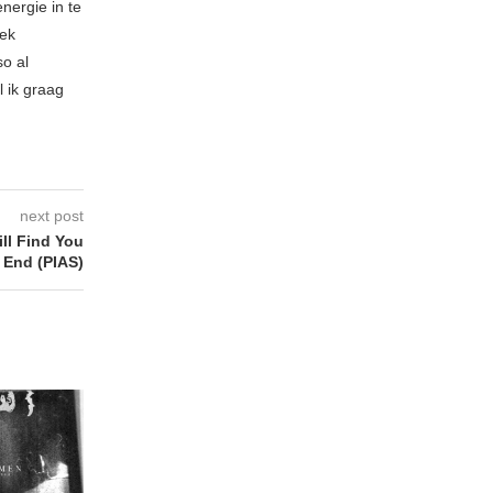
nergie in te
iek
so al
l ik graag
next post
ll Find You
 End (PIAS)