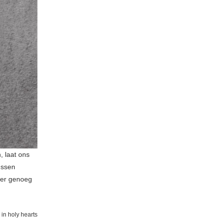
, laat ons
ussen
mer genoeg
 in holy hearts