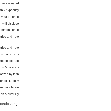
 necessary art
tably hypocrisy
h your defense
n will disclose
 common sense
arize and hate
arize and hate
trix for toxicity
eed to tolerate
tion & diversity
otized by faith
on of stupidity
eed to tolerate
tion & diversity
epende zang,