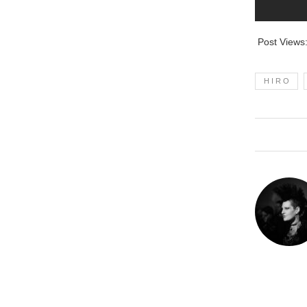
Post Views
H I R O