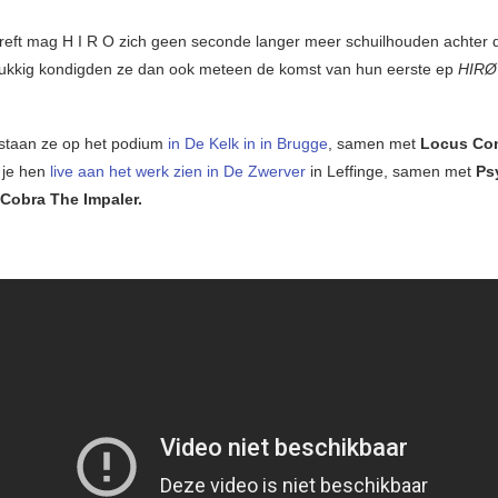
reft mag H I R O zich geen seconde langer meer schuilhouden achter 
lukkig kondigden ze dan ook meteen de komst van hun eerste ep
HIR
 staan ze op het podium
in De Kelk in in Brugge
, samen met
Locus Con
n je hen
live aan het werk zien in De Zwerver
in Leffinge, samen met
Ps
Cobra The Impaler.