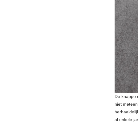
De knappe c
niet meteen
herhaaldeli
al enkele j