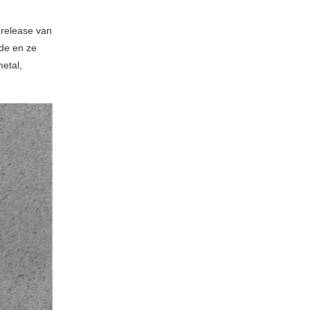
 release van
nde en ze
metal,