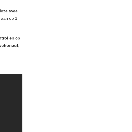
deze twee
Ø
aan op 1
trol
en op
ychonaut,