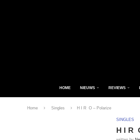
HOME
NIEUWS
REVIEWS
Home
Singles
H I R O – Polarize
SINGLES
H I R 
written by
Ne