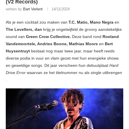
(V2 Records)
written by
Bart Verlent
14/11/2024
Als je een cocktail zou maken van
T.C. Matic, Mano Negra
en
The Levellers, dan
krijg je ongetwijfeld de groovy aanstekelijke
sound van
Green Crow Collective.
Deze band rond
Roeland
Vandemoortele, Andries Boone, Mathias Moors
en
Bert
Huysentruyt
bestaat nog maar twee jaar, maar heeft reeds
diverse podia in vuur en vlam gezet met hun energieke shows
en geweldige songs. Dit jaar verscheen hun debuutplaat
Hard
Drive Error
waarvan ze het titelnummer nu als single uitbrengen
.