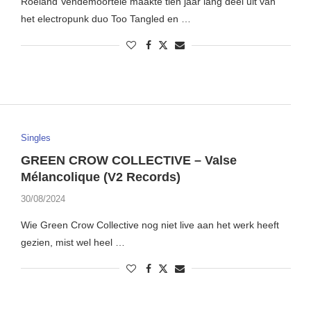
Roeland Vendemoortele maakte tien jaar lang deel uit van
het electropunk duo Too Tangled en …
Singles
GREEN CROW COLLECTIVE – Valse
Mélancolique (V2 Records)
30/08/2024
Wie Green Crow Collective nog niet live aan het werk heeft
gezien, mist wel heel …