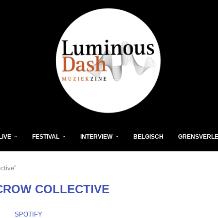
LIVE
FESTIVAL
INTERVIEW
BELGISCH
GRENSVERL
ctive"
CROW COLLECTIVE
SPOTIFY