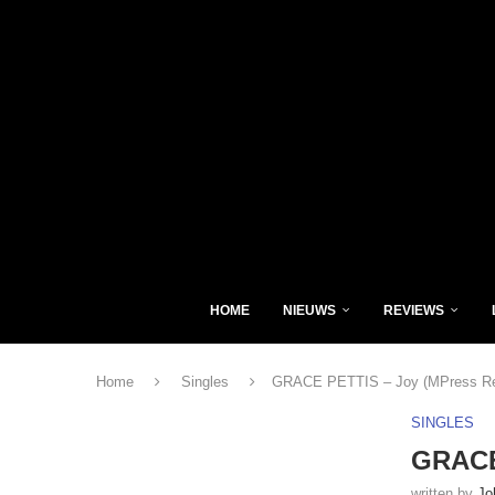
HOME
NIEUWS
REVIEWS
Home
Singles
GRACE PETTIS – Joy (MPress Re
SINGLES
GRACE
written by
Jo