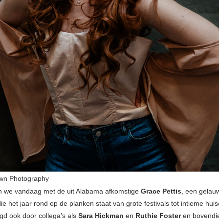
awn Photography
n we vandaag met de uit Alabama afkomstige
Grace Pettis
, een gelau
ie het jaar rond op de planken staat van grote festivals tot intieme hui
gd ook door collega’s als
Sara Hickman
en
Ruthie Foster
en bovendie