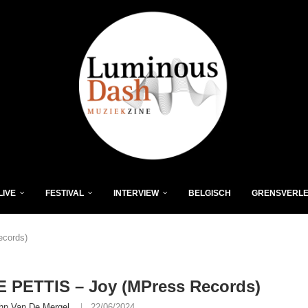
LIVE
FESTIVAL
INTERVIEW
BELGISCH
GRENSVERL
cords)
 PETTIS – Joy (MPress Records)
hn Van De Mergel
22/06/2024