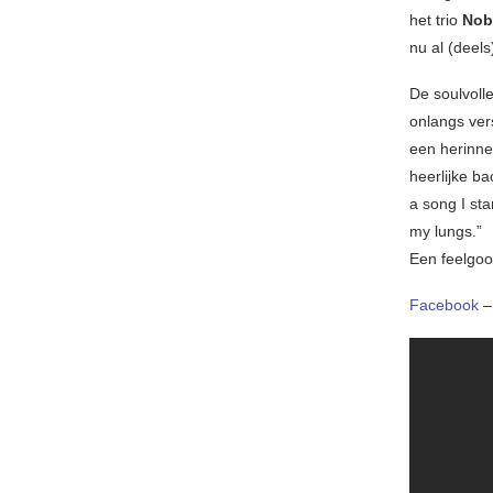
het trio
Nob
nu al (deels
De soulvoll
onlangs ver
een herinne
heerlijke ba
a song I sta
my lungs.”
Een feelgoo
Facebook