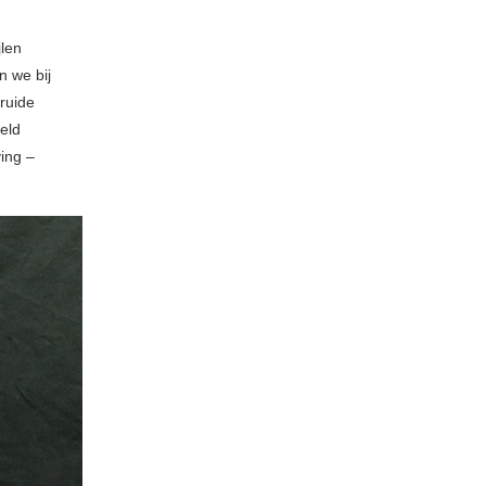
jlen
n we bij
kruide
geld
ing –