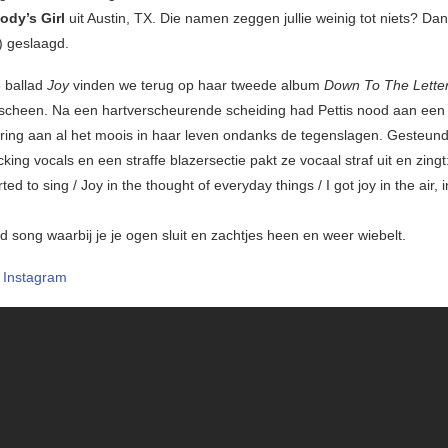
ody’s Girl
uit Austin, TX. Die namen zeggen jullie weinig tot niets? Dan
) geslaagd.
e ballad
Joy
vinden we terug op haar tweede album
Down To The Lette
scheen. Na een hartverscheurende scheiding had Pettis nood aan een
ring aan al het moois in haar leven ondanks de tegenslagen. Gesteun
cking vocals en een straffe blazersectie pakt ze vocaal straf uit en zingt: 
rted to sing / Joy in the thought of everyday things / I got joy in the air, 
d song waarbij je je ogen sluit en zachtjes heen en weer wiebelt.
–
Instagram