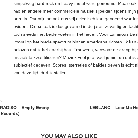
simpelweg hard rock en heavy metal werd genoemd. Maar ook d
r&b en andere meer commerciële muziek sijpelden tijdens mijn 
oren in. Dat mijn smaak dus vrij eclectisch kan genoemd worden
evident. Die smaak is dus gevormd in de jaren zeventig en tachtig
toch steeds met beide voeten in het heden. Voor Luminous Dash
vooral op het brede spectrum binnen americana richten. Ik kan 
beloven dat ik het daarbij hou. Trouwens, vanwaar de drang bij
muziek te kwantificeren? Muziek voel je of voel je niet en dat is
subjectief gegeven. Scores, sterretjes of balkjes geven is écht 
van deze tijd, durf ik stellen.
st
RADISO – Empty Empty
LEBLANC – Leer Me Ho
 Records)
YOU MAY ALSO LIKE