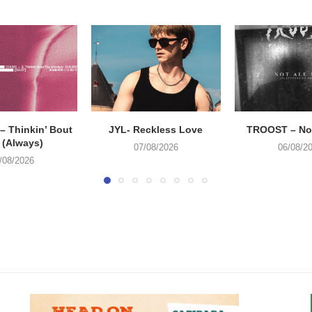
 Thinkin’ Bout
JYL- Reckless Love
TROOST – Not
 (Always)
07/08/2026
06/08/2
/08/2026