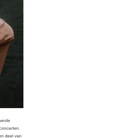
werde
sconcerten.
n deel van