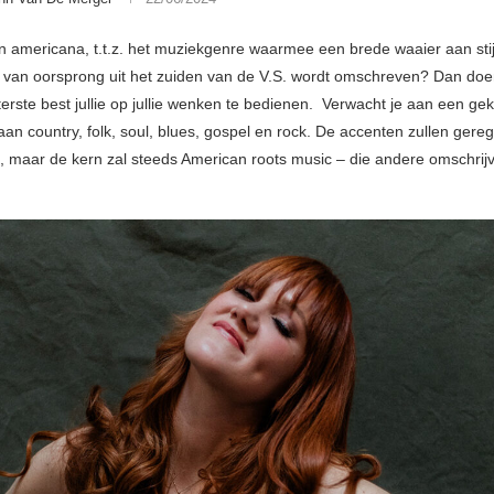
n americana, t.t.z. het muziekgenre waarmee een brede waaier aan sti
 van oorsprong uit het zuiden van de V.S. wordt omschreven? Dan doe
erste best jullie op jullie wenken te bedienen. Verwacht je aan een ge
an country, folk, soul, blues, gospel en rock. De accenten zullen gere
, maar de kern zal steeds American roots music – die andere omschrijv