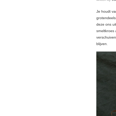
Je houdt va
grotendeels
deze ons uit
smeltkroes a
verschuiven
blijven.