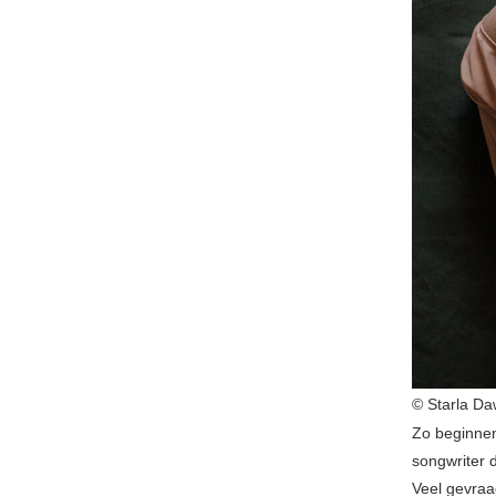
© Starla D
Zo beginne
songwriter d
Veel gevraa