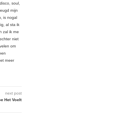
isco, soul,
jeugd mijn
, is nogal
, al sta ik
 zal ik me
echter niet
 velen om
 een
niet meer
next post
e Het Voelt