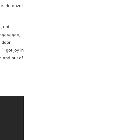
 is de opzet
r
, dat
 oppepper,
d door
“I got joy in
in and out of