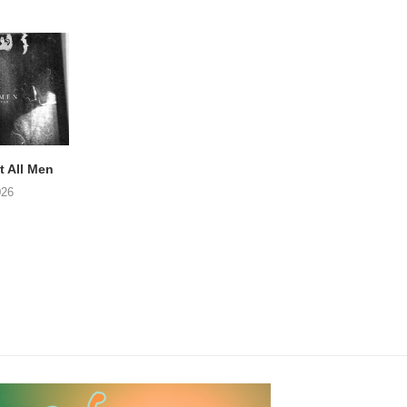
 All Men
NOAH TATE – Boy Gum
APOTH – Nelso
026
06/08/2026
05/08/2026