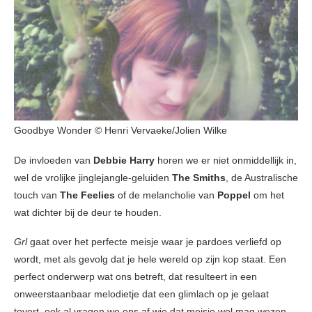
Goodbye Wonder © Henri Vervaeke/Jolien Wilke
De invloeden van
Debbie Harry
horen we er niet onmiddellijk in,
wel de vrolijke jinglejangle-geluiden
The Smiths
, de Australische
touch van
The Feelies
of de melancholie van
Poppel
om het
wat dichter bij de deur te houden.
Grl
gaat over het perfecte meisje waar je pardoes verliefd op
wordt, met als gevolg dat je hele wereld op zijn kop staat. Een
perfect onderwerp wat ons betreft, dat resulteert in een
onweerstaanbaar melodietje dat een glimlach op je gelaat
tovert, ook al vragen we ons af wie dat meisje wel mag wezen.