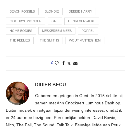
BEACH FOSSILS
BLONDIE
DEBBIE HARRY
GOODBYE WONDER
GRL
HENRI VERVAEKE
HOME BODIES
MESKEREEM MEES
POPPEL
THE FEELIES
THE SMITHS
WOUT VANTIEGHEM
0
DIDIER BECU
Geboren en getogen in Gent. In 2015 richtte hij
samen met Ann Cnockaert Luminous Dash op.
Buiten muziek en uitgaan bijzonder weinig interesses, omdat ik
er 24 uur mee bezig ben. Persoonlijke helden: David Bowie,
Nico, The Fall, The Sound, Talk Talk. Eeuwige liefde aan Peuk,